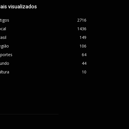
ais visualizados
tigos
2716
cal
1436
asil
149
egião
106
sportes
64
undo
44
ltura
10