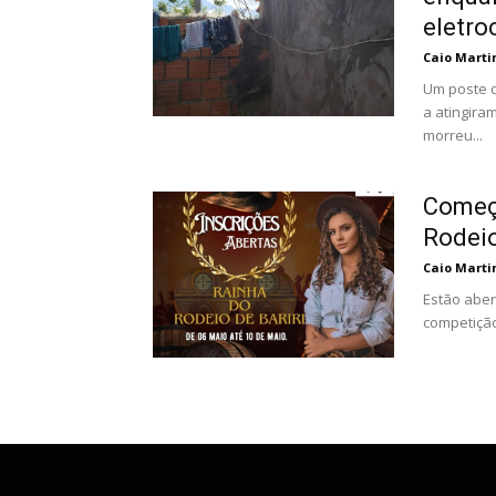
eletro
Caio Marti
Um poste d
a atingiram, pr
morreu...
Começa
Rodeio
Caio Marti
Estão aber
competição