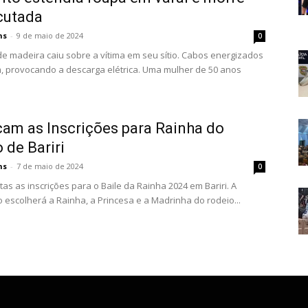
cutada
ns
-
9 de maio de 2024
0
e madeira caiu sobre a vítima em seu sítio. Cabos energizados
ovocando a descarga elétrica. Uma mulher de 50 anos
m as Inscrições para Rainha do
 de Bariri
ns
-
7 de maio de 2024
0
tas as inscrições para o Baile da Rainha 2024 em Bariri. A
 escolherá a Rainha, a Princesa e a Madrinha do rodeio...