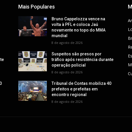
Mais Populares
M
Bruno Cappelozza vence na
Ar
volta à PFL e coloca Jaú
Lo
novamente no topo do MMA
mundial
Br
8 de agosto de 2026
R
Suspeitos são presos por
E
nte
tráfico após resistência durante
M
operação policial
8 de agosto de 2026
Cu
0
Tribunal de Contas mobiliza 40
prefeitos e prefeitas em
encontro regional
8 de agosto de 2026