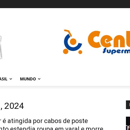
ASIL
MUNDO
l, 2024
 é atingida por cabos de poste
to estendia roupa em varal e morre