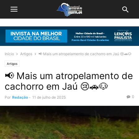
Início
Artigos
📢 Mais um atropelamento de cachorro em Jaú 😢🚗🐶
Artigos
📢 Mais um atropelamento de
cachorro em Jaú 😢🚗🐶
0
Por
Redação
-
11 de julho de 2025