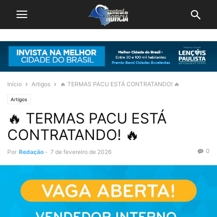
Início
Artigos
🔥 TERMAS PACU ESTÁ CONTRATANDO! 🔥
Artigos
🔥 TERMAS PACU ESTÁ
CONTRATANDO! 🔥
0
Por
Redação
-
7 de fevereiro de 2026