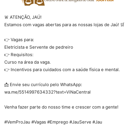
🚨 ATENÇÃO, JAÚ!
Estamos com vagas abertas para as nossas lojas de Jaú! 🛒
⠀⠀⠀⠀⠀⠀⠀⠀⠀
👉 Vagas para:
Eletricista e Servente de pedreiro
👉 Requisitos:
Curso na área da vaga.
👉 Incentivos para cuidados com a saúde física e mental.
⠀⠀⠀⠀⠀⠀⠀⠀⠀
📩 Envie seu currículo pelo WhatsApp:
wa.me/5514997634332?text=ViNaCentral
⠀⠀⠀⠀⠀⠀⠀⠀⠀
Venha fazer parte do nosso time e crescer com a gente!
⠀⠀⠀⠀⠀⠀⠀⠀⠀
#VemProJau #Vagas #Emprego #JauServe #Jau