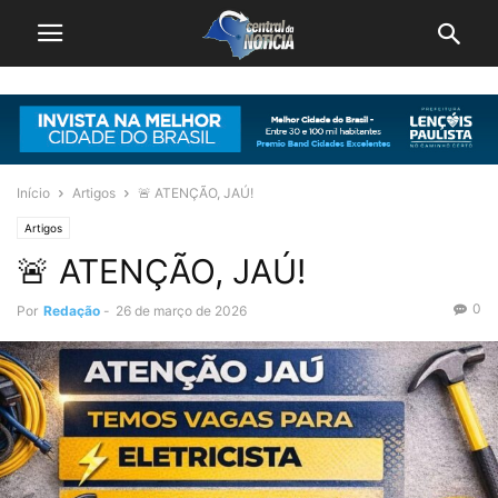
Início
Artigos
🚨 ATENÇÃO, JAÚ!
Artigos
🚨 ATENÇÃO, JAÚ!
0
Por
Redação
-
26 de março de 2026