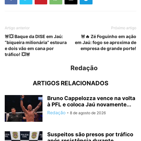
Artigo anterior
Próximo artigo
🚨💥 Baque da DISE em Jaú:
🚨🔥 Zé Foguinho em ação
“biqueira milionária” estoura
em Jaú: fogo se aproxima de
e dois vão em cana por
empresa de grande porte!
tráfico! 💥🚨
Redação
ARTIGOS RELACIONADOS
Bruno Cappelozza vence na volta
à PFL e coloca Jaú novamente...
Redação
-
8 de agosto de 2026
Suspeitos são presos por tráfico
após resistência durante