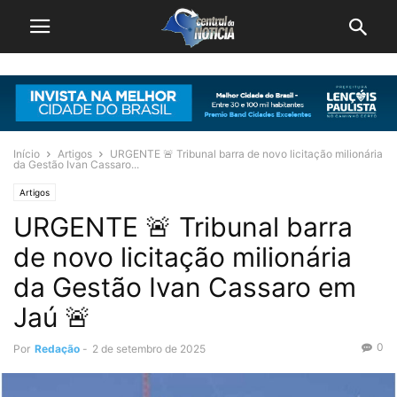
Início
Artigos
URGENTE 🚨 Tribunal barra de novo licitação milionária
da Gestão Ivan Cassaro...
Artigos
URGENTE 🚨 Tribunal barra
de novo licitação milionária
da Gestão Ivan Cassaro em
Jaú 🚨
0
Por
Redação
-
2 de setembro de 2025