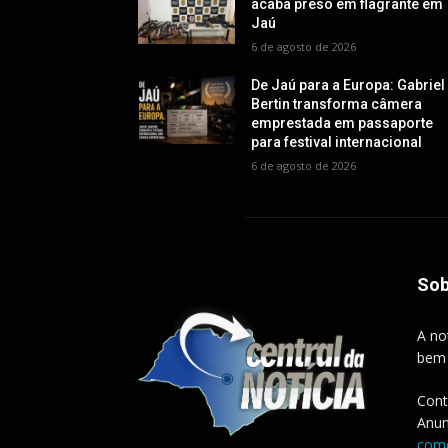
acaba preso em flagrante em
Jaú
6 de agosto de 2026
De Jaú para a Europa: Gabriel
Bertin transforma câmera
emprestada em passaporte
para festival internacional
6 de agosto de 2026
Sob
A no
bem
Cont
Anun
come