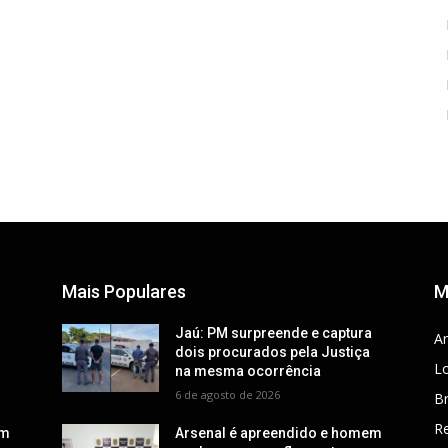
Mais Populares
M
a
Jaú: PM surpreende e captura
Ar
dois procurados pela Justiça
Lo
na mesma ocorrência
6 de agosto de 2026
Br
R
em
Arsenal é apreendido e homem