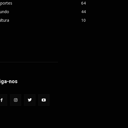
sportes
64
undo
44
ltura
10
iga-nos