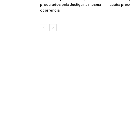
procurados pela Justiça na mesma
acaba preso
ocorrência