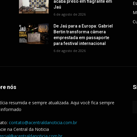
acaba preso em flagrante em
E
Jaú
M
6 de agosto de 2026
Cu
De Jaú para a Europa: Gabriel
Bertin transforma câmera
emprestada em passaporte
para festival internacional
6 de agosto de 2026
re nós
S
tícia resumida e sempre atualizada. Aqui você fica sempre
 informado
ato:
contato@acentraldanoticia.com.br
cie na Central da Noticia
rcial@acentraldanoticia.com.br