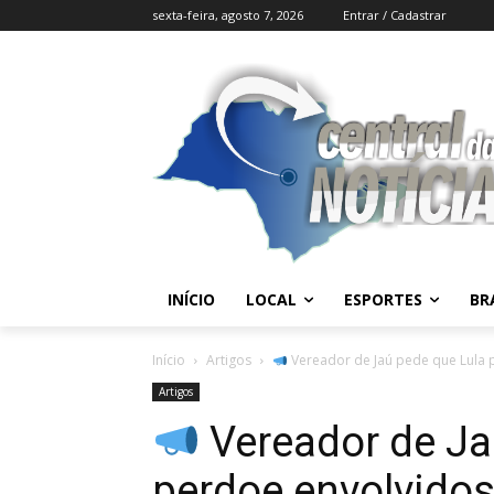
sexta-feira, agosto 7, 2026
Entrar / Cadastrar
INÍCIO
LOCAL
ESPORTES
BR
Início
Artigos
Vereador de Jaú pede que Lula p
Artigos
Vereador de Ja
perdoe envolvidos