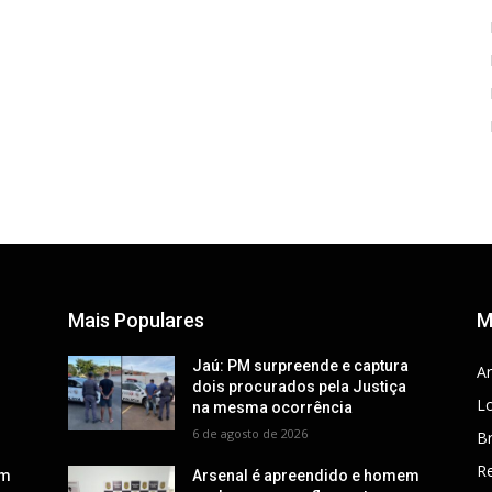
Mais Populares
M
a
Jaú: PM surpreende e captura
Ar
dois procurados pela Justiça
Lo
na mesma ocorrência
6 de agosto de 2026
Br
R
em
Arsenal é apreendido e homem