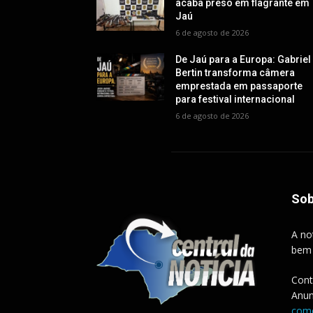
acaba preso em flagrante em
Jaú
6 de agosto de 2026
De Jaú para a Europa: Gabriel
Bertin transforma câmera
emprestada em passaporte
para festival internacional
6 de agosto de 2026
Sob
A no
bem
Cont
Anun
come