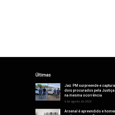
Últimas
Jaú: PM surpreende e captur
dois procurados pela Justiça
na mesma ocorrência
6 de agosto de 2026
Arsenal é apreendido e hom