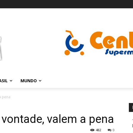
ASIL
MUNDO
a pena
 vontade, valem a pena
482
0