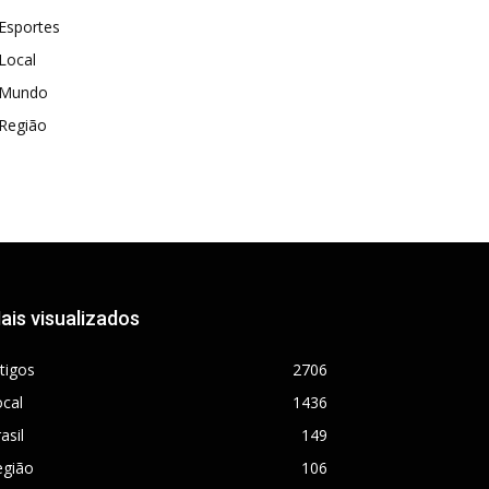
Esportes
Local
Mundo
Região
ais visualizados
tigos
2706
cal
1436
asil
149
egião
106