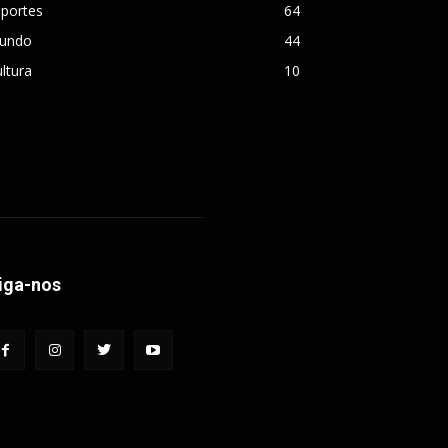
sportes
64
undo
44
ltura
10
iga-nos