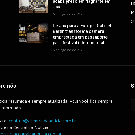
acaba preso em flagrante em
E
Jaú
M
6 de agosto de 2026
Cu
De Jaú para a Europa: Gabriel
Bertin transforma câmera
emprestada em passaporte
para festival internacional
6 de agosto de 2026
re nós
S
tícia resumida e sempre atualizada. Aqui você fica sempre
 informado
ato:
contato@acentraldanoticia.com.br
cie na Central da Noticia
rcial@acentraldanoticia.com.br