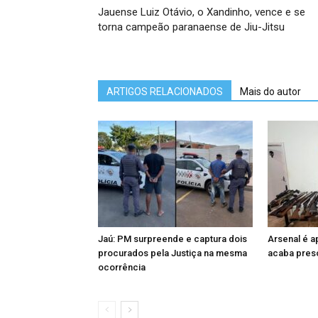
Jauense Luiz Otávio, o Xandinho, vence e se
torna campeão paranaense de Jiu-Jitsu
ARTIGOS RELACIONADOS
Mais do autor
Jaú: PM surpreende e captura dois
Arsenal é 
procurados pela Justiça na mesma
acaba preso
ocorrência