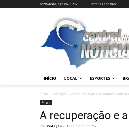
sexta-feira, agosto 7, 2026
Entrar / Cadastrar
INÍCIO
LOCAL
ESPORTES
BR
Início
Artigos
A recuperação e a vontade, valem 
Artigos
A recuperação e a
Por
Redação
-
30 de março de 2025