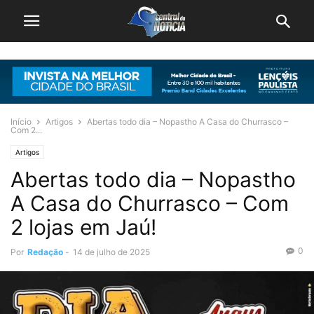
Início
Artigos
Abertas todo dia – Nopastho A Casa do Churrasco –
Com 2...
Artigos
Abertas todo dia – Nopastho
A Casa do Churrasco – Com
2 lojas em Jaú!
0
Por
Redação
-
14 de julho de 2025