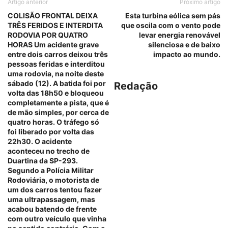
Artigo anterior
Próximo artigo
COLISÃO FRONTAL DEIXA
Esta turbina eólica sem pás
TRÊS FERIDOS E INTERDITA
que oscila com o vento pode
RODOVIA POR QUATRO
levar energia renovável
HORAS Um acidente grave
silenciosa e de baixo
entre dois carros deixou três
impacto ao mundo.
pessoas feridas e interditou
uma rodovia, na noite deste
sábado (12). A batida foi por
Redação
volta das 18h50 e bloqueou
completamente a pista, que é
de mão simples, por cerca de
quatro horas. O tráfego só
foi liberado por volta das
22h30. O acidente
aconteceu no trecho de
Duartina da SP-293.
Segundo a Polícia Militar
Rodoviária, o motorista de
um dos carros tentou fazer
uma ultrapassagem, mas
acabou batendo de frente
com outro veículo que vinha