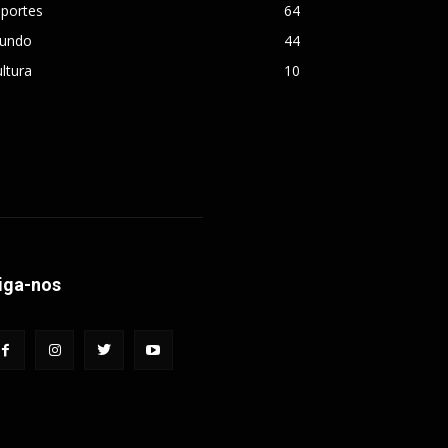
sportes
64
undo
44
ltura
10
iga-nos