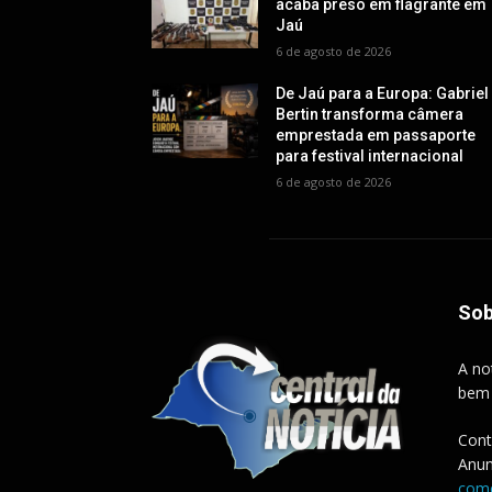
acaba preso em flagrante em
Jaú
6 de agosto de 2026
De Jaú para a Europa: Gabriel
Bertin transforma câmera
emprestada em passaporte
para festival internacional
6 de agosto de 2026
Sob
A no
bem
Cont
Anun
come