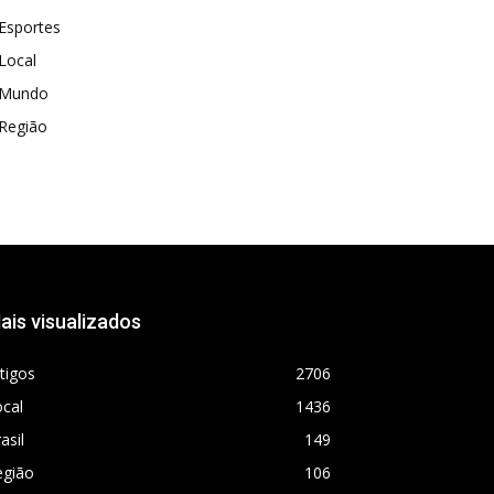
Esportes
Local
Mundo
Região
ais visualizados
tigos
2706
cal
1436
asil
149
egião
106