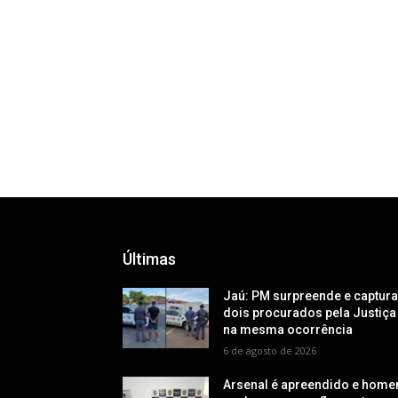
Últimas
Jaú: PM surpreende e captur
dois procurados pela Justiça
na mesma ocorrência
6 de agosto de 2026
Arsenal é apreendido e hom