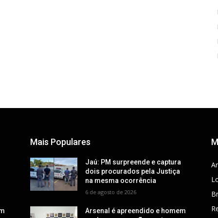
Mais Populares
M
a
Jaú: PM surpreende e captura
Ar
dois procurados pela Justiça
Lo
na mesma ocorrência
6 de agosto de 2026
Br
R
em
Arsenal é apreendido e homem