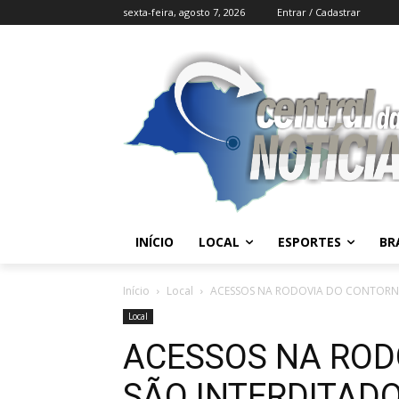
sexta-feira, agosto 7, 2026
Entrar / Cadastrar
INÍCIO
LOCAL
ESPORTES
BR
Início
Local
ACESSOS NA RODOVIA DO CONTORN
Local
ACESSOS NA ROD
SÃO INTERDITAD