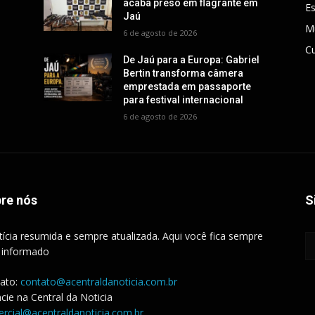
acaba preso em flagrante em
E
Jaú
M
6 de agosto de 2026
Cu
De Jaú para a Europa: Gabriel
Bertin transforma câmera
emprestada em passaporte
para festival internacional
6 de agosto de 2026
re nós
S
tícia resumida e sempre atualizada. Aqui você fica sempre
 informado
ato:
contato@acentraldanoticia.com.br
cie na Central da Noticia
rcial@acentraldanoticia.com.br