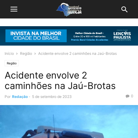
Início
Região
Acidente envolve 2 caminhões na Jaú-Brotas
Região
Acidente envolve 2
caminhões na Jaú-Brotas
0
Por
Redação
-
5 de setembro de 2023