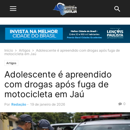
Início
Artigos
Adolescente é apreendido com drogas após fuga de
motocicleta em Jaú
Artigos
Adolescente é apreendido
com drogas após fuga de
motocicleta em Jaú
0
Por
Redação
-
19 de janeiro de 2026