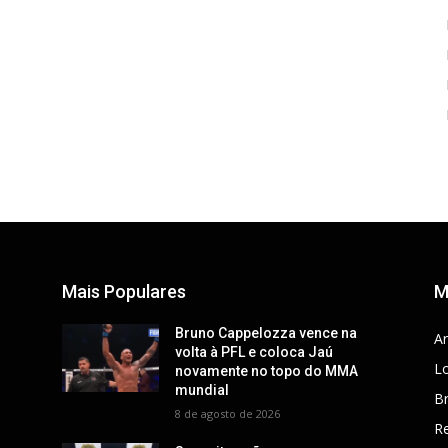
Mais Populares
M
Bruno Cappelozza vence na
Ar
volta à PFL e coloca Jaú
Lo
novamente no topo do MMA
mundial
Br
8 de agosto de 2026
R