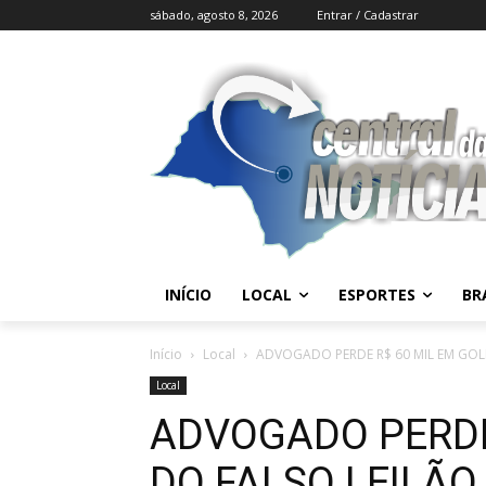
sábado, agosto 8, 2026
Entrar / Cadastrar
INÍCIO
LOCAL
ESPORTES
BR
Início
Local
ADVOGADO PERDE R$ 60 MIL EM GOL
Local
ADVOGADO PERDE
DO FALSO LEILÃO