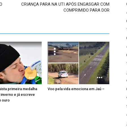
O
CRIANÇA PARA NA UTI APÓS ENGASGAR COM
COMPRIMIDO PARA DOR
uista primeira medalha
Voo pela vida emociona em Jaú –
 inverno e já escreve
m ouro