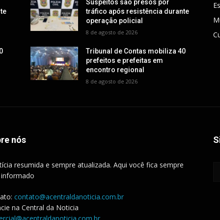
Suspeitos são presos por
E
nte
tráfico após resistência durante
M
operação policial
8 de agosto de 2026
Cu
0
Tribunal de Contas mobiliza 40
prefeitos e prefeitas em
encontro regional
8 de agosto de 2026
re nós
S
tícia resumida e sempre atualizada. Aqui você fica sempre
 informado
ato:
contato@acentraldanoticia.com.br
cie na Central da Noticia
rcial@acentraldanoticia.com.br