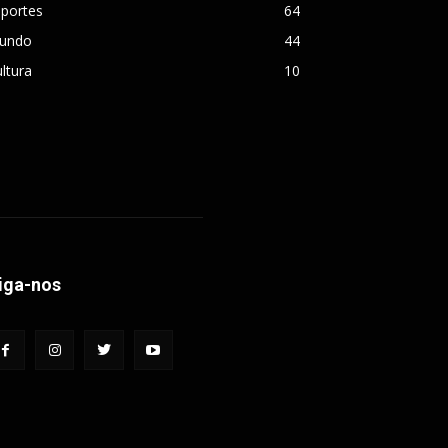
sportes
64
undo
44
ltura
10
iga-nos