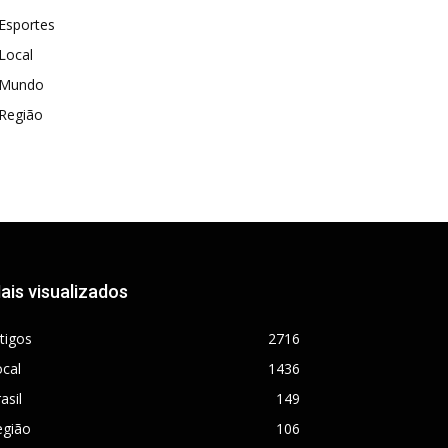
Esportes
Local
Mundo
Região
ais visualizados
tigos
2716
cal
1436
asil
149
egião
106