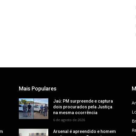
Mais Populares
M
a
Jaú: PM surpreende e captura
Ar
dois procurados pela Justiça
Lo
na mesma ocorrência
6 de agosto de 2026
Br
R
em
Arsenal é apreendido e homem