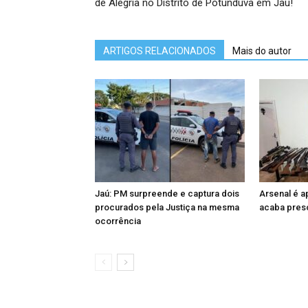
de Alegria no Distrito de Potunduva em Jaú!
ARTIGOS RELACIONADOS
Mais do autor
Jaú: PM surpreende e captura dois
Arsenal é 
procurados pela Justiça na mesma
acaba preso
ocorrência