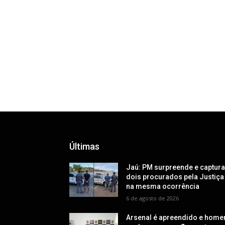
Últimas
Jaú: PM surpreende e captur
dois procurados pela Justiça
na mesma ocorrência
6 de agosto de 2026
Arsenal é apreendido e hom