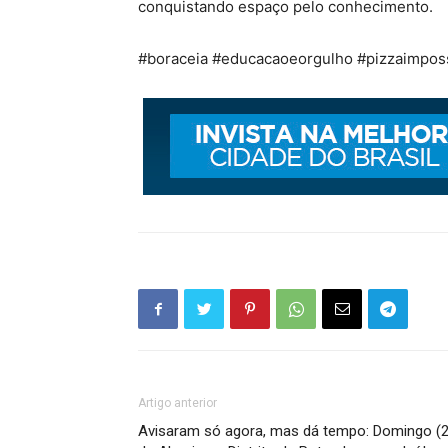
conquistando espaço pelo conhecimento.
#boraceia #educacaoeorgulho #pizzaimposs
Artigo anterior
Avisaram só agora, mas dá tempo: Domingo (2