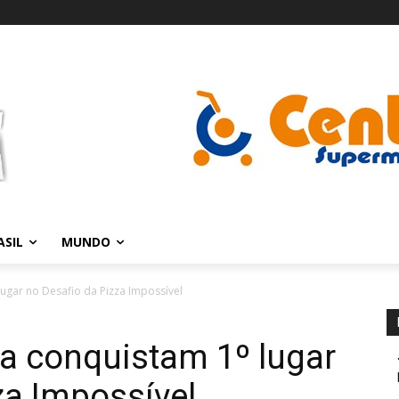
ASIL
MUNDO
ugar no Desafio da Pizza Impossível
a conquistam 1º lugar
za Impossível