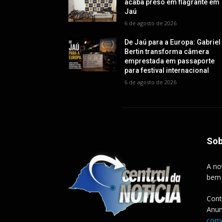
acaba preso em flagrante em
Jaú
6 de agosto de 2026
De Jaú para a Europa: Gabriel
Bertin transforma câmera
emprestada em passaporte
para festival internacional
6 de agosto de 2026
Sob
A no
bem
Cont
Anun
come