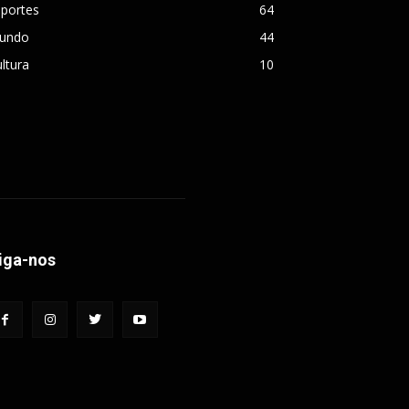
sportes
64
undo
44
ltura
10
iga-nos