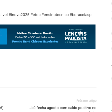
ivel #inova2025 #etec #ensinotecnico #boraceiasp
Próximo artigo
6)
Jaú fecha agosto com saldo positivo no