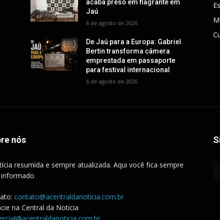
acaba preso em flagrante em
E
Jaú
M
6 de agosto de 2026
Cu
De Jaú para a Europa: Gabriel
Bertin transforma câmera
emprestada em passaporte
para festival internacional
6 de agosto de 2026
re nós
S
tícia resumida e sempre atualizada. Aqui você fica sempre
 informado
ato:
contato@acentraldanoticia.com.br
cie na Central da Noticia
rcial@acentraldanoticia.com.br