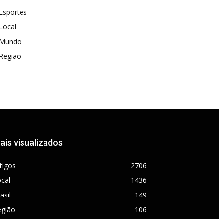
Esportes
Local
Mundo
Região
ais visualizados
tigos
2706
cal
1436
asil
149
egião
106