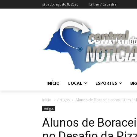
sábado, agosto 8, 2026
Entrar / Cadastrar
INÍCIO
LOCAL
ESPORTES
BR
Início
Artigos
Alunos de Boraceia conquistam 1º l
Artigos
Alunos de Boracei
no Desafio da Piz