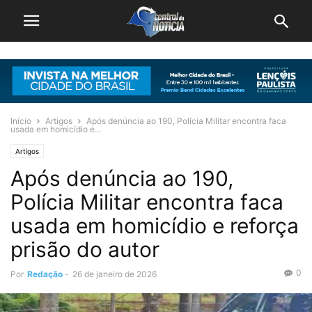
Início
Artigos
Após denúncia ao 190, Polícia Militar encontra faca
usada em homicídio e...
Artigos
Após denúncia ao 190,
Polícia Militar encontra faca
usada em homicídio e reforça
prisão do autor
0
Por
Redação
-
26 de janeiro de 2026