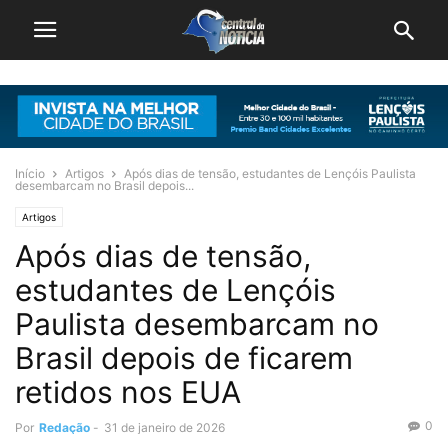
Início
Artigos
Após dias de tensão, estudantes de Lençóis Paulista
desembarcam no Brasil depois...
Artigos
Após dias de tensão,
estudantes de Lençóis
Paulista desembarcam no
Brasil depois de ficarem
retidos nos EUA
0
Por
Redação
-
31 de janeiro de 2026