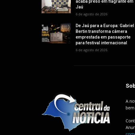
acaba preso em flagrante em
Jaú
6 de agosto de 2026
De Jaú para a Europa: Gabriel
Bertin transforma câmera
emprestada em passaporte
para festival internacional
6 de agosto de 2026
Sob
A no
bem
Cont
Anun
come