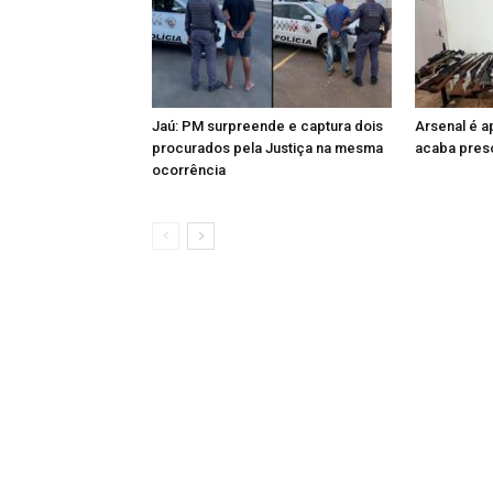
Jaú: PM surpreende e captura dois
Arsenal é 
procurados pela Justiça na mesma
acaba preso
ocorrência