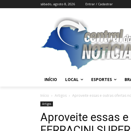
sábado, agosto 8, 2026
Entrar / Cadastrar
INÍCIO
LOCAL
ESPORTES
BR
Início
Artigos
Aproveite essas e outras ofertas
Artigos
Aproveite essas e
FERRACINI SUPE