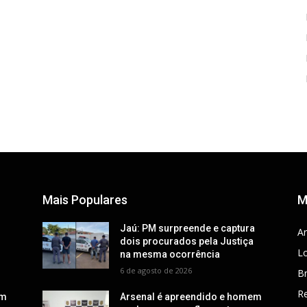
Mais Populares
M
a
Jaú: PM surpreende e captura
Ar
dois procurados pela Justiça
Lo
na mesma ocorrência
6 de agosto de 2026
Br
R
em
Arsenal é apreendido e homem