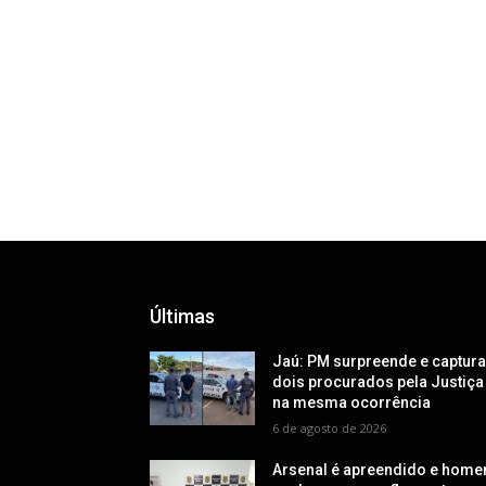
Últimas
Jaú: PM surpreende e captur
dois procurados pela Justiça
na mesma ocorrência
6 de agosto de 2026
Arsenal é apreendido e hom