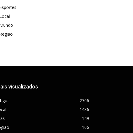
Esportes
Local
Mundo
Região
ais visualizados
tigos
2706
cal
1436
asil
149
egião
106