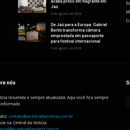
acaba preso em flagrante em
E
Jaú
M
6 de agosto de 2026
Cu
De Jaú para a Europa: Gabriel
Bertin transforma câmera
emprestada em passaporte
para festival internacional
6 de agosto de 2026
re nós
S
tícia resumida e sempre atualizada. Aqui você fica sempre
 informado
ato:
contato@acentraldanoticia.com.br
cie na Central da Noticia
rcial@acentraldanoticia.com.br