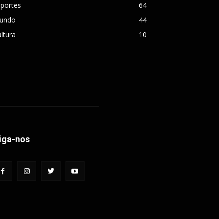
sportes
64
undo
44
ltura
10
iga-nos