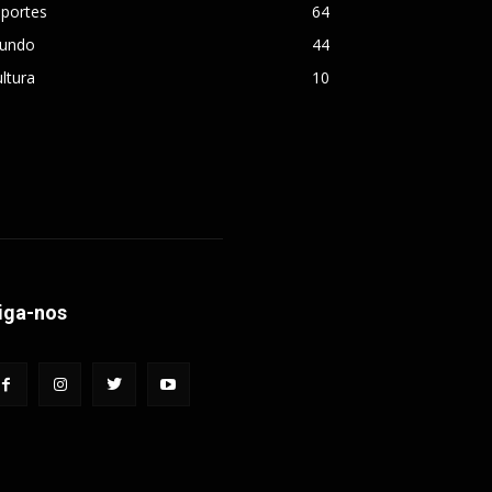
sportes
64
undo
44
ltura
10
iga-nos