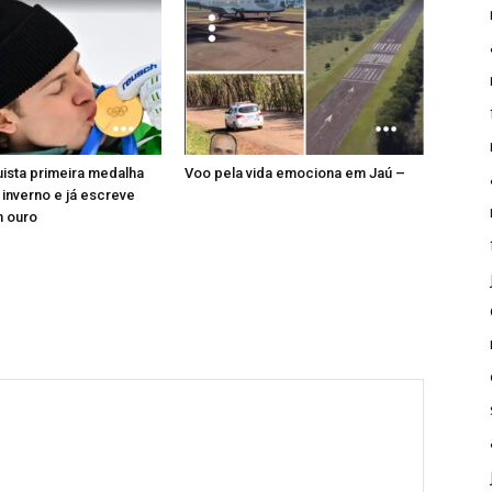
uista primeira medalha
Voo pela vida emociona em Jaú –
 inverno e já escreve
m ouro