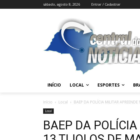
sábado, agosto 8, 2026
Entrar / Cadastrar
INÍCIO
LOCAL
ESPORTES
BR
Início
Local
BAEP DA POLÍCIA MILITAR APREENDE
Local
BAEP DA POLÍCIA
13 TIJOLOS DE 