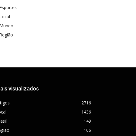
Esportes
Local
Mundo
Região
ais visualizados
tigos
2716
cal
1436
asil
149
egião
106