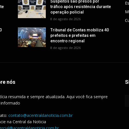
Suspeitos são presos por
E
nte
tráfico após resistência durante
M
operação policial
8 de agosto de 2026
Cu
0
Tribunal de Contas mobiliza 40
prefeitos e prefeitas em
encontro regional
8 de agosto de 2026
re nós
S
tícia resumida e sempre atualizada. Aqui você fica sempre
 informado
ato:
contato@acentraldanoticia.com.br
cie na Central da Noticia
rcial@acentraldanoticia.com.br