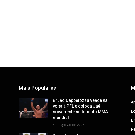
Mais Populares
M
Bruno Cappelozza vence na
Ar
volta à PFL e coloca Jaú
Lo
novamente no topo do MMA
mundial
Br
8 de agosto de 2026
R