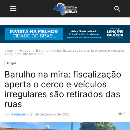
Início
Artigos
Barulho na mira: fiscalização aperta o cerco e veículos
irregulares são retirados...
Artigos
Barulho na mira: fiscalização
aperta o cerco e veículos
irregulares são retirados das
ruas
0
Por
Redação
-
21 de dezembro de 2025