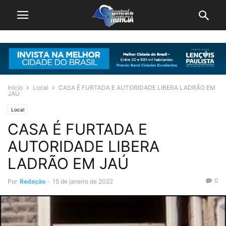
Início
Local
CASA É FURTADA E AUTORIDADE LIBERA LADRÃO EM
JAÚ
Local
CASA É FURTADA E
AUTORIDADE LIBERA
LADRÃO EM JAÚ
0
Por
Redação
-
15 de janeiro de 2022