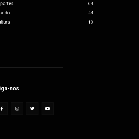
sportes
64
undo
44
ltura
10
iga-nos