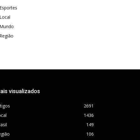
Esportes
Local
Mundo
Região
ais visualizados
tigos
2691
cal
1436
asil
149
egião
106