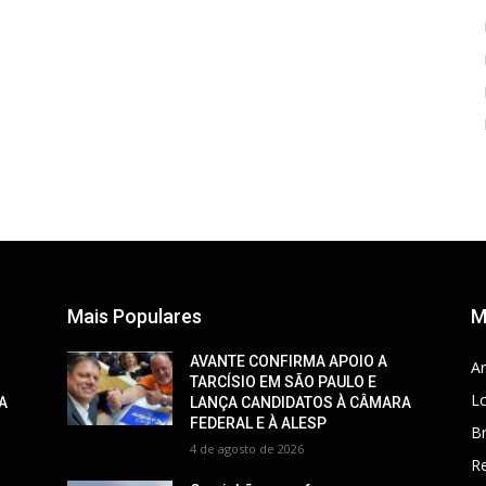
Mais Populares
M
AVANTE CONFIRMA APOIO A
Ar
TARCÍSIO EM SÃO PAULO E
Lo
A
LANÇA CANDIDATOS À CÂMARA
FEDERAL E À ALESP
Br
4 de agosto de 2026
R