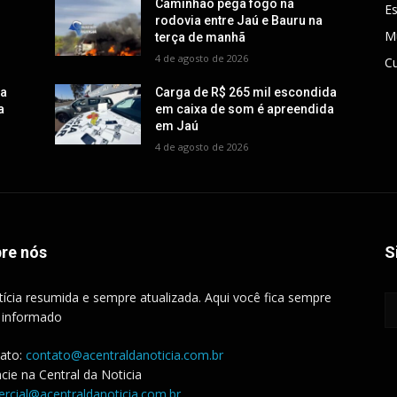
Caminhão pega fogo na
E
rodovia entre Jaú e Bauru na
M
terça de manhã
4 de agosto de 2026
Cu
da
Carga de R$ 265 mil escondida
a
em caixa de som é apreendida
em Jaú
4 de agosto de 2026
re nós
S
tícia resumida e sempre atualizada. Aqui você fica sempre
 informado
ato:
contato@acentraldanoticia.com.br
cie na Central da Noticia
rcial@acentraldanoticia.com.br