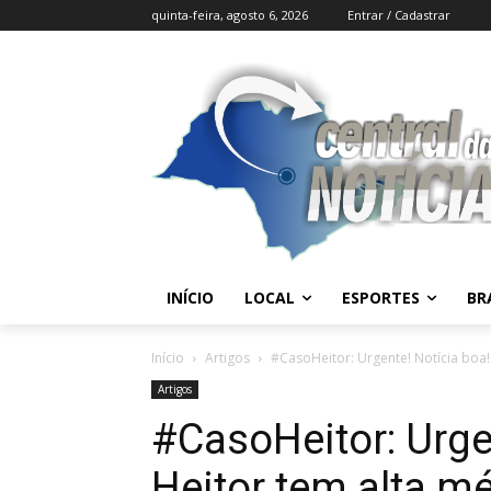
quinta-feira, agosto 6, 2026
Entrar / Cadastrar
INÍCIO
LOCAL
ESPORTES
BR
Início
Artigos
#CasoHeitor: Urgente! Notícia boa! 
Artigos
#CasoHeitor: Urge
Heitor tem alta mé