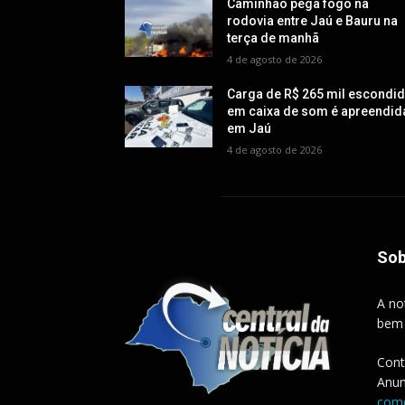
Caminhão pega fogo na
rodovia entre Jaú e Bauru na
terça de manhã
4 de agosto de 2026
Carga de R$ 265 mil escondi
em caixa de som é apreendid
em Jaú
4 de agosto de 2026
Sob
A no
bem
Cont
Anun
come