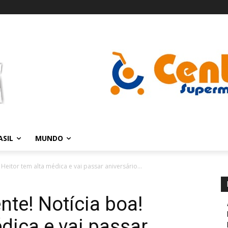
ASIL
MUNDO
Heitor tem alta médica e vai passar aniversário...
nte! Notícia boa!
dica e vai passar