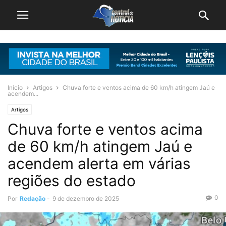
Início
Artigos
Chuva forte e ventos acima de 60 km/h atingem Jaú e
acendem...
Artigos
Chuva forte e ventos acima
de 60 km/h atingem Jaú e
acendem alerta em várias
regiões do estado
0
Por
Redação
-
9 de dezembro de 2025