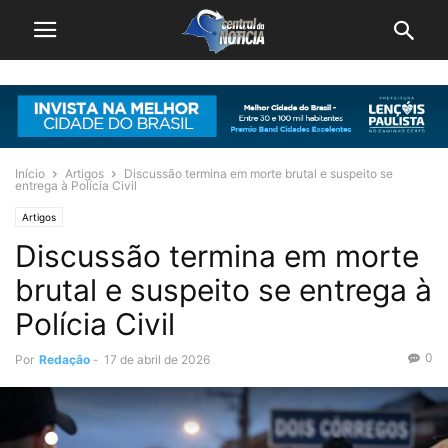
Início
Artigos
Discussão termina em morte brutal e suspeito se
entrega à Polícia Civil
Artigos
Discussão termina em morte
brutal e suspeito se entrega à
Polícia Civil
0
Por
Redação
-
17 de abril de 2026