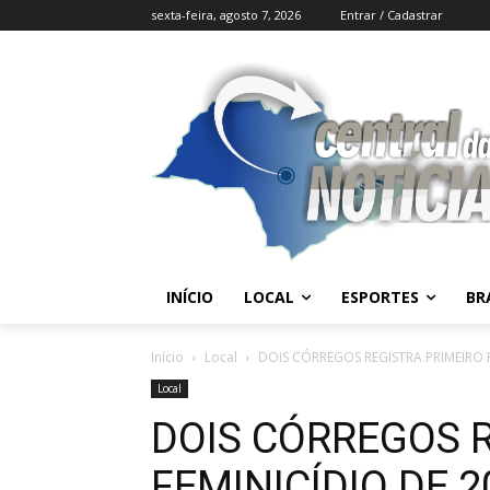
sexta-feira, agosto 7, 2026
Entrar / Cadastrar
INÍCIO
LOCAL
ESPORTES
BR
Início
Local
DOIS CÓRREGOS REGISTRA PRIMEIRO 
Local
DOIS CÓRREGOS 
FEMINICÍDIO DE 2