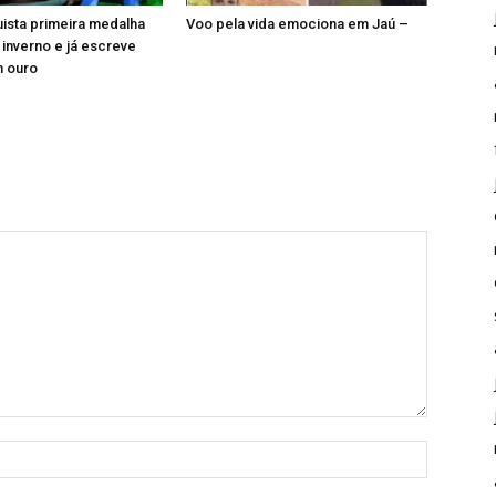
uista primeira medalha
Voo pela vida emociona em Jaú –
 inverno e já escreve
m ouro