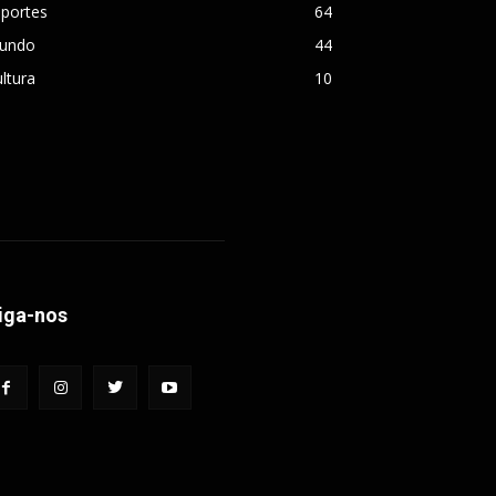
sportes
64
undo
44
ltura
10
iga-nos