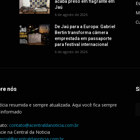
acaba preso em flagrante em
E
Jaú
M
6 de agosto de 2026
Cu
De Jaú para a Europa: Gabriel
Bertin transforma câmera
emprestada em passaporte
para festival internacional
6 de agosto de 2026
re nós
S
tícia resumida e sempre atualizada. Aqui você fica sempre
 informado
ato:
contato@acentraldanoticia.com.br
cie na Central da Noticia
rcial@acentraldanoticia.com.br