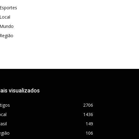
Esportes
Local
Mundo
Região
ais visualizados
tigos
2706
cal
1436
asil
149
egião
106