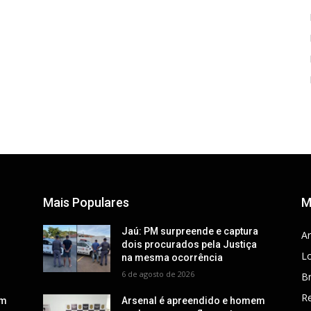
Mais Populares
M
a
Jaú: PM surpreende e captura
Ar
dois procurados pela Justiça
Lo
na mesma ocorrência
6 de agosto de 2026
Br
R
em
Arsenal é apreendido e homem