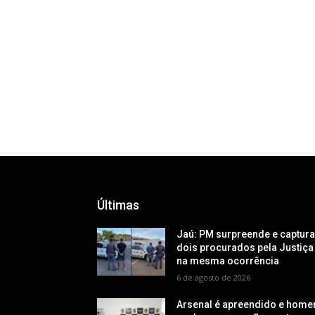
Últimas
Jaú: PM surpreende e captur
dois procurados pela Justiça
na mesma ocorrência
6 de agosto de 2026
Arsenal é apreendido e hom