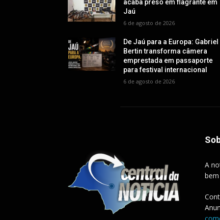
acaba preso em flagrante em
Jaú
6 de agosto de 2026
De Jaú para a Europa: Gabriel
Bertin transforma câmera
emprestada em passaporte
para festival internacional
6 de agosto de 2026
Sob
A no
bem
Cont
Anun
come