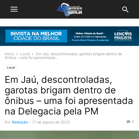
Início
Local
Em Jaú, descontroladas, garotas brigam dentro de
ônibus – uma foi apresentada...
Local
Em Jaú, descontroladas,
garotas brigam dentro de
ônibus – uma foi apresentada
na Delegacia pela PM
0
Por
Redação
-
17 de agosto de 2023