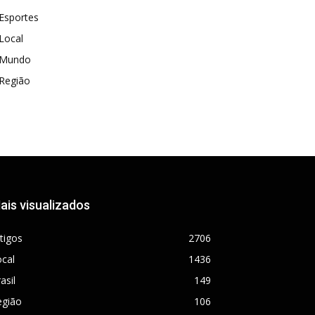
Esportes
Local
Mundo
Região
ais visualizados
tigos
2706
cal
1436
asil
149
egião
106