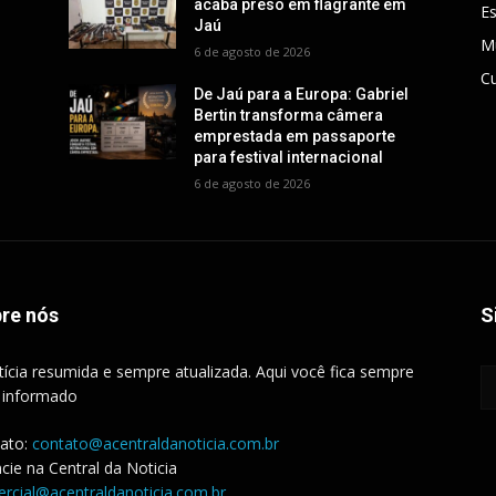
acaba preso em flagrante em
E
Jaú
M
6 de agosto de 2026
Cu
De Jaú para a Europa: Gabriel
Bertin transforma câmera
emprestada em passaporte
para festival internacional
6 de agosto de 2026
re nós
S
tícia resumida e sempre atualizada. Aqui você fica sempre
 informado
ato:
contato@acentraldanoticia.com.br
cie na Central da Noticia
rcial@acentraldanoticia.com.br