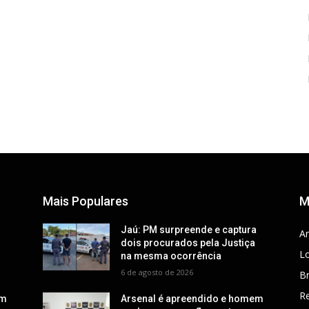
Mais Populares
M
a
Jaú: PM surpreende e captura
Ar
dois procurados pela Justiça
Lo
na mesma ocorrência
6 de agosto de 2026
Br
R
em
Arsenal é apreendido e homem