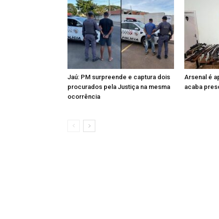
Jaú: PM surpreende e captura dois
Arsenal é 
procurados pela Justiça na mesma
acaba preso
ocorrência