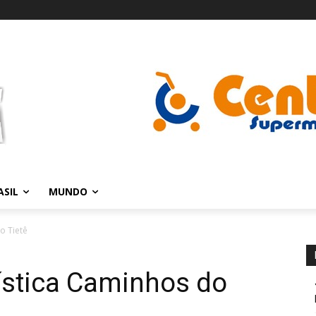
ASIL
MUNDO
o Tietê
ística Caminhos do