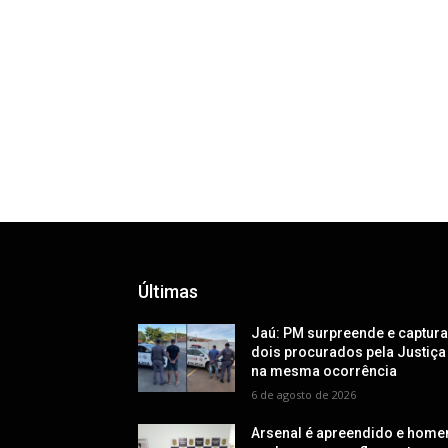
Últimas
Jaú: PM surpreende e captur
dois procurados pela Justiça
na mesma ocorrência
6 de agosto de 2026
Arsenal é apreendido e hom