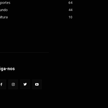
sportes
64
undo
44
ltura
10
iga-nos