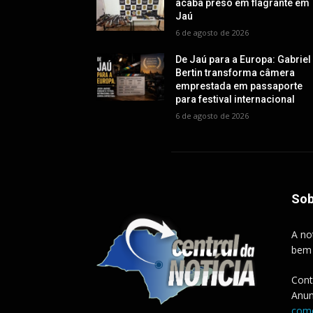
acaba preso em flagrante em
Jaú
6 de agosto de 2026
De Jaú para a Europa: Gabriel
Bertin transforma câmera
emprestada em passaporte
para festival internacional
6 de agosto de 2026
Sob
A no
bem
Cont
Anun
come