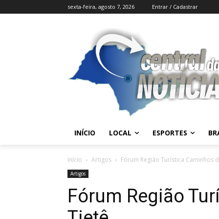
sexta-feira, agosto 7, 2026
Entrar / Cadastrar
INÍCIO
LOCAL
ESPORTES
BR
Início
Artigos
Fórum Região Turística Caminhos d
Artigos
Fórum Região Tur
Tietê