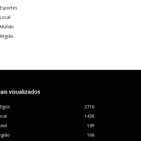
Esportes
Local
Mundo
Região
ais visualizados
tigos
2716
cal
1436
asil
149
egião
106