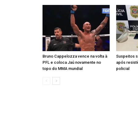
Bruno Cappelozza vence na volta à
Suspeitos s
PFL e coloca Jaú novamente no
após resist
topo do MMA mundial
policial