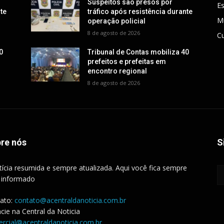
Suspeitos são presos por
E
nte
tráfico após resistência durante
M
operação policial
8 de agosto de 2026
Cu
0
Tribunal de Contas mobiliza 40
prefeitos e prefeitas em
encontro regional
8 de agosto de 2026
re nós
S
tícia resumida e sempre atualizada. Aqui você fica sempre
 informado
ato:
contato@acentraldanoticia.com.br
cie na Central da Noticia
rcial@acentraldanoticia.com.br