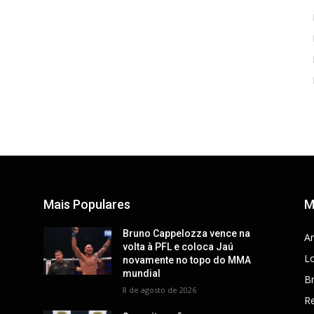
Mais Populares
M
Bruno Cappelozza vence na
Ar
volta à PFL e coloca Jaú
Lo
novamente no topo do MMA
mundial
Br
8 de agosto de 2026
R