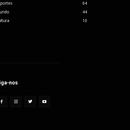
sportes
64
undo
44
ltura
10
iga-nos