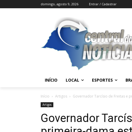
domingo, agosto 9, 2026
Entrar / Cadastrar
INÍCIO
LOCAL
ESPORTES
BR
Início
Artigos
Governador Tarcísio de Freitas e 
Artigos
Governador Tarcísi
primeira-dama es