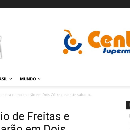
ASIL
MUNDO
primeira-dama estarão em Dois Córregos neste sábado...
o de Freitas e
tarão em Dois