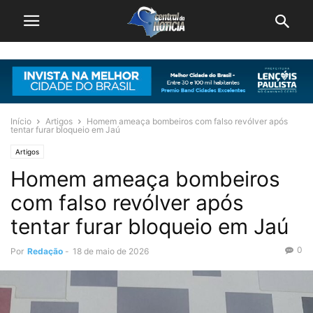
Início
Artigos
Homem ameaça bombeiros com falso revólver após
tentar furar bloqueio em Jaú
Artigos
Homem ameaça bombeiros
com falso revólver após
tentar furar bloqueio em Jaú
0
Por
Redação
-
18 de maio de 2026