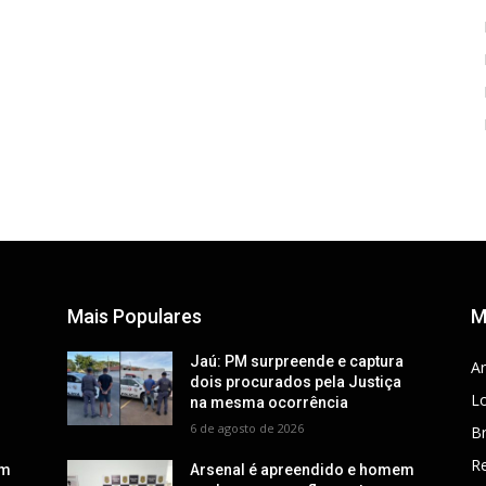
Mais Populares
M
a
Jaú: PM surpreende e captura
Ar
dois procurados pela Justiça
Lo
na mesma ocorrência
6 de agosto de 2026
Br
R
em
Arsenal é apreendido e homem