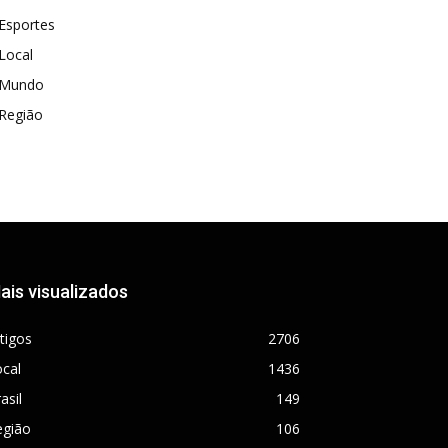
Esportes
Local
Mundo
Região
ais visualizados
tigos
2706
cal
1436
asil
149
egião
106