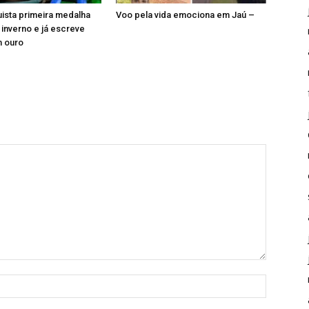
uista primeira medalha
Voo pela vida emociona em Jaú –
 inverno e já escreve
m ouro