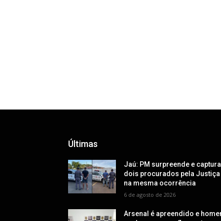
Últimas
Jaú: PM surpreende e captur
dois procurados pela Justiça
na mesma ocorrência
6 de agosto de 2026
Arsenal é apreendido e hom