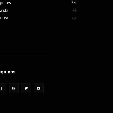
sportes
64
undo
44
ltura
10
iga-nos