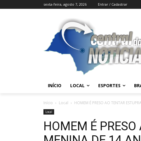
sexta-feira, agosto 7, 2026
Entrar / Cadastrar
INÍCIO
LOCAL
ESPORTES
BR
Início
Local
HOMEM É PRESO AO TENTAR ESTUPRA
Local
HOMEM É PRESO 
MENINA DE 14 A