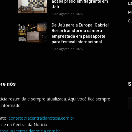
acaba preso em flagrante em
E
Jaú
M
6 de agosto de 2026
Cu
De Jaú para a Europa: Gabriel
Bertin transforma câmera
emprestada em passaporte
para festival internacional
6 de agosto de 2026
re nós
S
tícia resumida e sempre atualizada. Aqui você fica sempre
 informado
ato:
contato@acentraldanoticia.com.br
cie na Central da Noticia
rcial@acentraldanoticia.com.br