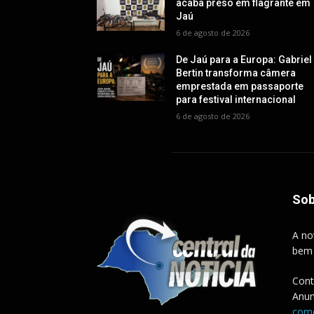
acaba preso em flagrante em
Jaú
6 de agosto de 2026
De Jaú para a Europa: Gabriel
Bertin transforma câmera
emprestada em passaporte
para festival internacional
6 de agosto de 2026
Sob
A no
bem
Cont
Anun
come