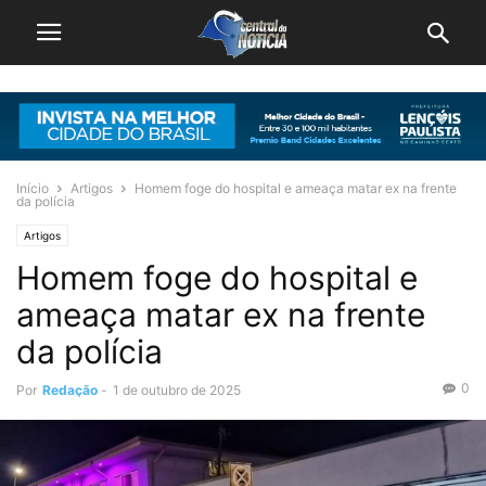
Início
Artigos
Homem foge do hospital e ameaça matar ex na frente
da polícia
Artigos
Homem foge do hospital e
ameaça matar ex na frente
da polícia
0
Por
Redação
-
1 de outubro de 2025