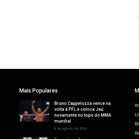
Mais Populares
M
Bruno Cappelozza vence na
Ar
volta à PFL e coloca Jaú
Lo
novamente no topo do MMA
mundial
Br
8 de agosto de 2026
R