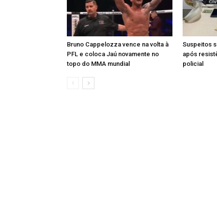
Bruno Cappelozza vence na volta à
Suspeitos s
PFL e coloca Jaú novamente no
após resist
topo do MMA mundial
policial