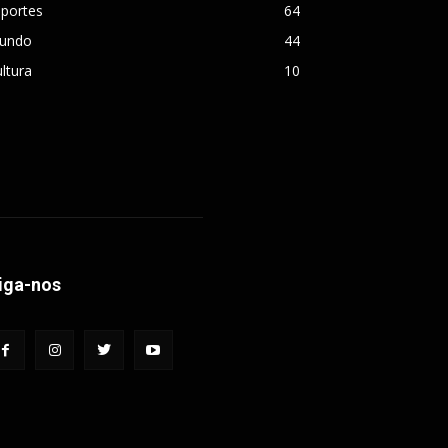
sportes
64
undo
44
ltura
10
iga-nos