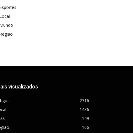
Esportes
Local
Mundo
Região
ais visualizados
tigos
2716
cal
1436
asil
149
egião
106