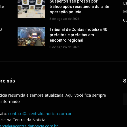
Suspeitos são presos por
E
nte
tráfico após resistência durante
M
operação policial
8 de agosto de 2026
Cu
0
Tribunal de Contas mobiliza 40
prefeitos e prefeitas em
encontro regional
8 de agosto de 2026
re nós
S
tícia resumida e sempre atualizada. Aqui você fica sempre
 informado
ato:
contato@acentraldanoticia.com.br
cie na Central da Noticia
rcial@acentraldanoticia.com.br