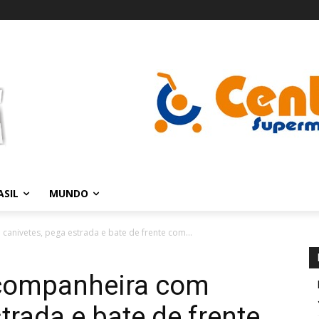
ASIL
MUNDO
nivetes, pega estrada e bate de frente com...
companheira com
trada e bate de frente