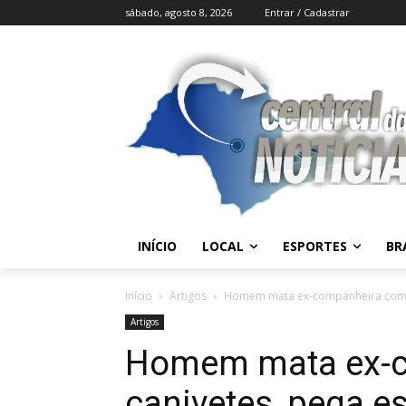
sábado, agosto 8, 2026
Entrar / Cadastrar
INÍCIO
LOCAL
ESPORTES
BR
Início
Artigos
Homem mata ex-companheira com ca
Artigos
Homem mata ex-
canivetes, pega es