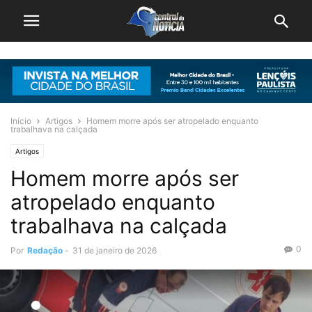
Início
Artigos
Homem morre após ser atropelado enquanto
trabalhava na calçada
Artigos
Homem morre após ser
atropelado enquanto
trabalhava na calçada
0
Por
Redação
-
31 de janeiro de 2026