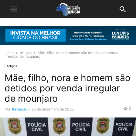
Início
Artigos
Mãe, filho, nora e homem são detidos por venda
irregular de mounjaro
Artigos
Mãe, filho, nora e homem são
detidos por venda irregular
de mounjaro
0
Por
Redação
-
25 de dezembro de 2025