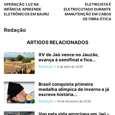
OPERAÇÃO ‘LUZ NA
ELETRICISTA É
INFÂNCIA’ APREENDE
ELETROCUTADO DURANTE
ELETRÔNICOS EM BAURU
MANUTENÇÃO EM CABOS
DE FIBRA ÓTICA
Redação
ARTIGOS RELACIONADOS
XV de Jaú vence no Jauzão,
avança à semifinal e fica...
Redação
-
5 de abril de 2026
Brasil conquista primeira
medalha olímpica de inverno e já
escreve história...
Redação
-
16 de fevereiro de 2026
Voo pela vida emociona em Jaú –