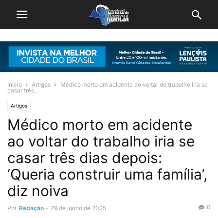
Início
Artigos
Médico morto em acidente ao voltar do trabalho iria se
casar três...
Artigos
Médico morto em acidente
ao voltar do trabalho iria se
casar três dias depois:
‘Queria construir uma família’,
diz noiva
0
Por
Redação
-
29 de junho de 2025