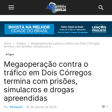
Início
Artigos
Megaoperação contra o tráfico em Dois Córregos
termina com prisões, simulacros e...
Artigos
Megaoperação contra o
tráfico em Dois Córregos
termina com prisões,
simulacros e drogas
apreendidas
0
Por
Redação
-
20 de agosto de 2025