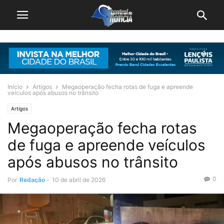
Início
Artigos
Megaoperação fecha rotas de fuga e apreende
veículos após abusos no trânsito
Artigos
Megaoperação fecha rotas
de fuga e apreende veículos
após abusos no trânsito
0
Por
Redação
-
10 de abril de 2026