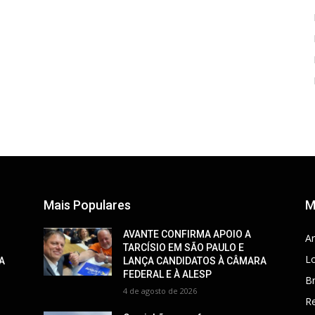
Mais Populares
M
AVANTE CONFIRMA APOIO A
Ar
TARCÍSIO EM SÃO PAULO E
Lo
A
LANÇA CANDIDATOS À CÂMARA
FEDERAL E À ALESP
Br
4 de agosto de 2026
R