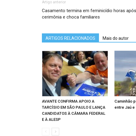
Artigo anterior
Casamento termina em feminicídio horas apó
cerimônia e choca familiares
ARTIGOS RELACIONADOS
Mais do autor
AVANTE CONFIRMA APOIO A
Caminhão p
TARCÍSIO EM SÃO PAULO E LANÇA
entre Jaú e
CANDIDATOS À CÂMARA FEDERAL
E À ALESP