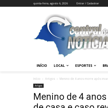
quinta-feira, agosto 6, 2026
Entrar / Cadastrar
INÍCIO
LOCAL
ESPORTES
BR
Início
Artigos
Menino de 4 anos morre após invasã
Artigos
Menino de 4 anos
de casa e caso re