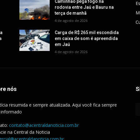
Caminhão pega fogo na
E
rodovia entre Jaú e Bauru na
M
terça de manhã
4 de agosto de 2026
Cu
da
Carga de R$ 265 mil escondida
a
em caixa de som é apreendida
em Jaú
4 de agosto de 2026
re nós
S
tícia resumida e sempre atualizada. Aqui você fica sempre
 informado
ato:
contato@acentraldanoticia.com.br
cie na Central da Noticia
rcial@acentraldanoticia.com.br