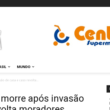
ASIL
MUNDO
o de casa e caso revolta...
 morre após invasão
volta moradores