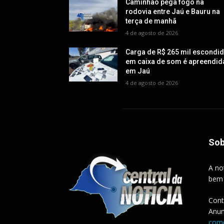
Caminhão pega fogo na
rodovia entre Jaú e Bauru na
terça de manhã
4 de agosto de 2026
Carga de R$ 265 mil escondi
em caixa de som é apreendid
em Jaú
4 de agosto de 2026
Sob
A no
bem
Cont
Anun
come