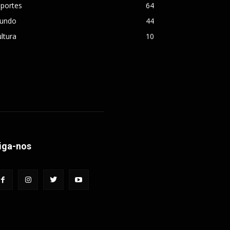
sportes
64
undo
44
ltura
10
iga-nos