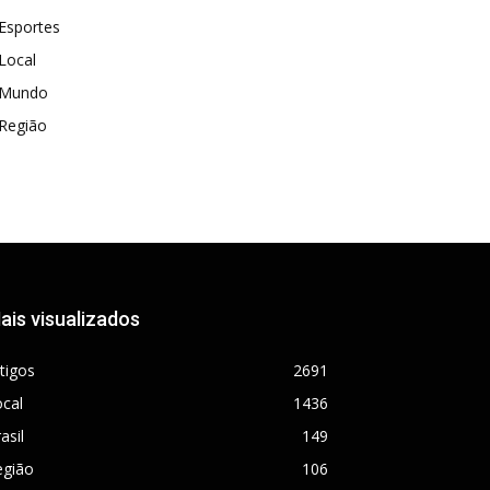
Esportes
Local
Mundo
Região
ais visualizados
tigos
2691
cal
1436
asil
149
egião
106