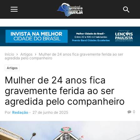
Início
Artigos
Mulher de 24 anos fica gravemente ferida ao ser
agredida pelo companheiro
Artigos
Mulher de 24 anos fica
gravemente ferida ao ser
agredida pelo companheiro
0
Por
Redação
-
27 de junho de 2025