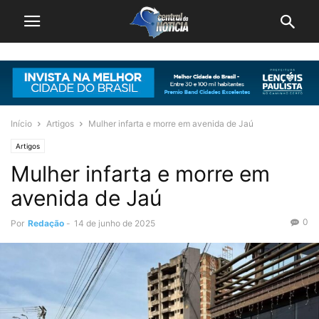
Início
Artigos
Mulher infarta e morre em avenida de Jaú
Artigos
Mulher infarta e morre em
avenida de Jaú
0
Por
Redação
-
14 de junho de 2025