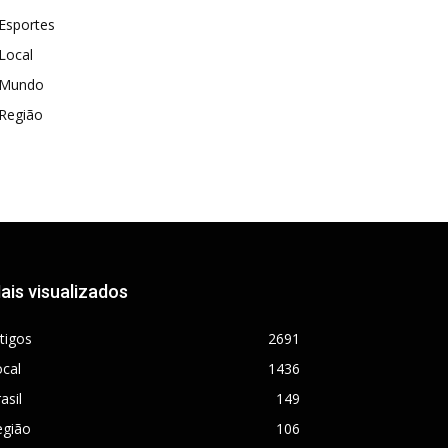
Esportes
Local
Mundo
Região
ais visualizados
tigos
2691
cal
1436
asil
149
egião
106