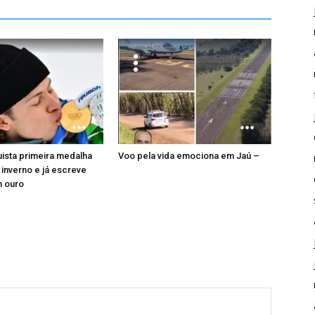
uista primeira medalha
Voo pela vida emociona em Jaú –
 inverno e já escreve
m ouro