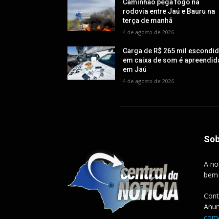
Caminhão pega fogo na
rodovia entre Jaú e Bauru na
terça de manhã
4 de agosto de 2026
Carga de R$ 265 mil escondi
em caixa de som é apreendid
em Jaú
4 de agosto de 2026
Sob
A no
bem
Cont
Anun
come