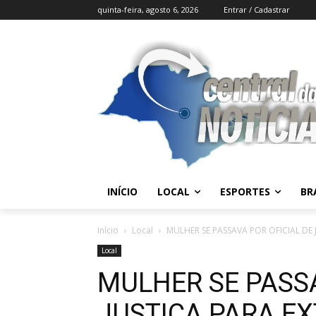
quinta-feira, agosto 6, 2026
Entrar / Cadastrar
INÍCIO
LOCAL
ESPORTES
BR
Início
Local
MULHER SE PASSAVA POR OFICIAL DE
Local
MULHER SE PASSA
JUSTIÇA PARA EX