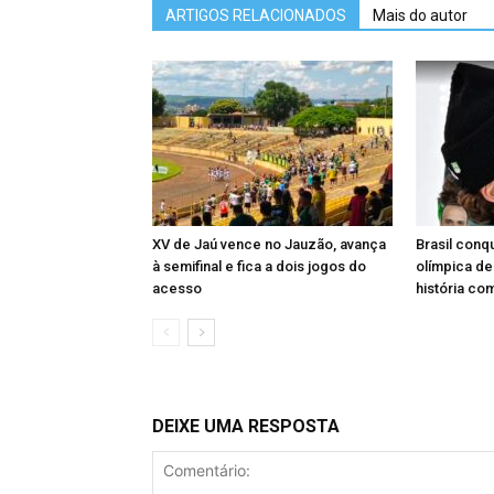
ARTIGOS RELACIONADOS
Mais do autor
XV de Jaú vence no Jauzão, avança
Brasil conq
à semifinal e fica a dois jogos do
olímpica de
acesso
história co
DEIXE UMA RESPOSTA