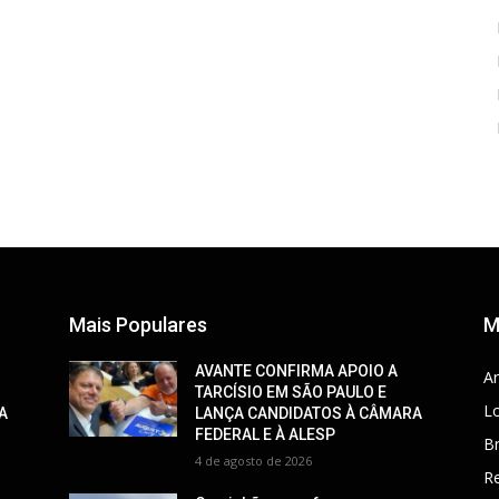
Mais Populares
M
AVANTE CONFIRMA APOIO A
Ar
TARCÍSIO EM SÃO PAULO E
Lo
A
LANÇA CANDIDATOS À CÂMARA
FEDERAL E À ALESP
Br
4 de agosto de 2026
R