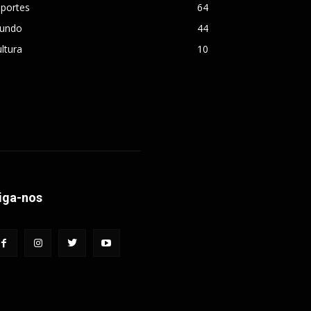
sportes
64
undo
44
ltura
10
iga-nos