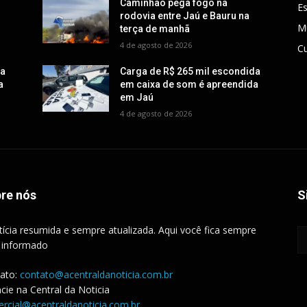
Caminhão pega fogo na
E
rodovia entre Jaú e Bauru na
M
terça de manhã
4 de agosto de 2026
Cu
da
Carga de R$ 265 mil escondida
a
em caixa de som é apreendida
em Jaú
4 de agosto de 2026
re nós
S
tícia resumida e sempre atualizada. Aqui você fica sempre
 informado
ato:
contato@acentraldanoticia.com.br
cie na Central da Noticia
rcial@acentraldanoticia.com.br