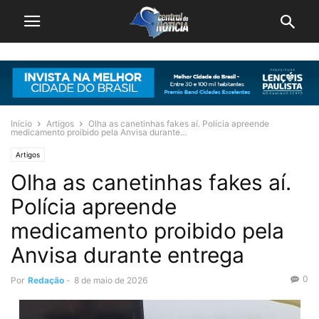
Início
Artigos
Olha as canetinhas fakes aí. Polícia apreende
medicamento proibido pela Anvisa durante...
Artigos
Olha as canetinhas fakes aí.
Polícia apreende
medicamento proibido pela
Anvisa durante entrega
0
Por
Redação
-
8 de maio de 2026