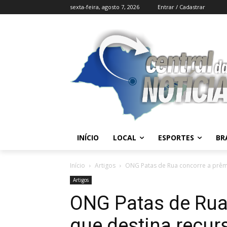
sexta-feira, agosto 7, 2026
Entrar / Cadastrar
INÍCIO
LOCAL
ESPORTES
BR
Início
Artigos
ONG Patas de Rua concorre a prêmi
Artigos
ONG Patas de Rua
que destina recur