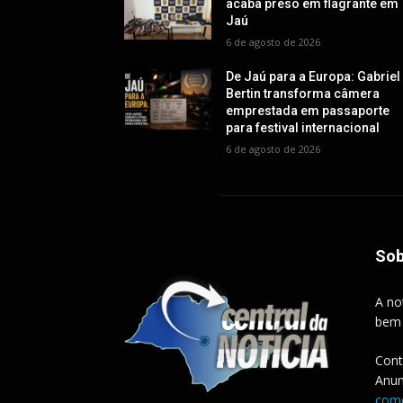
acaba preso em flagrante em
Jaú
6 de agosto de 2026
De Jaú para a Europa: Gabriel
Bertin transforma câmera
emprestada em passaporte
para festival internacional
6 de agosto de 2026
Sob
A no
bem
Cont
Anun
come