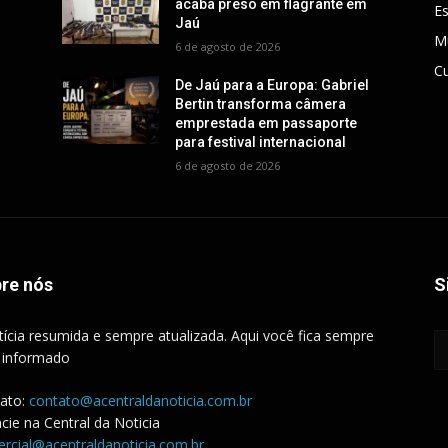
acaba preso em flagrante em
E
Jaú
M
6 de agosto de 2026
Cu
De Jaú para a Europa: Gabriel
Bertin transforma câmera
emprestada em passaporte
para festival internacional
6 de agosto de 2026
re nós
S
tícia resumida e sempre atualizada. Aqui você fica sempre
 informado
ato:
contato@acentraldanoticia.com.br
cie na Central da Noticia
rcial@acentraldanoticia.com.br