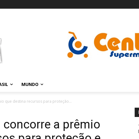
ASIL
MUNDO
o que destina recursos para proteção...
 concorre a prêmio
sos para proteção e