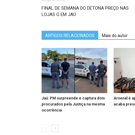
FINAL DE SEMANA DO DETONA PREÇO NAS
LOJAS G EM JAÚ
ARTIGOS RELACIONADOS
Mais do autor
Jaú: PM surpreende e captura dois
Arsenal é 
procurados pela Justiça na mesma
acaba preso
ocorrência