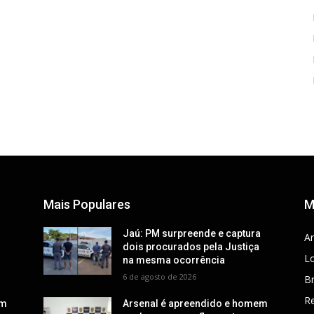
Mais Populares
M
a
Jaú: PM surpreende e captura
Ar
dois procurados pela Justiça
Lo
na mesma ocorrência
6 de agosto de 2026
Br
R
em
Arsenal é apreendido e homem