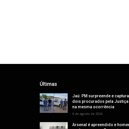
Últimas
Jaú: PM surpreende e captur
dois procurados pela Justiça
na mesma ocorrência
6 de agosto de 2026
Arsenal é apreendido e hom