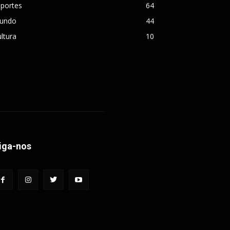
sportes
64
undo
44
ltura
10
iga-nos