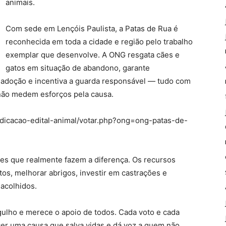
animais.
Com sede em Lençóis Paulista, a Patas de Rua é
reconhecida em toda a cidade e região pelo trabalho
exemplar que desenvolve. A ONG resgata cães e
gatos em situação de abandono, garante
e adoção e incentiva a guarda responsável — tudo com
 não medem esforços pela causa.
-edicacao-edital-animal/votar.php?ong=ong-patas-de-
ades que realmente fazem a diferença. Os recursos
s, melhorar abrigos, investir em castrações e
 acolhidos.
gulho e merece o apoio de todos. Cada voto e cada
cer uma causa que salva vidas e dá voz a quem não