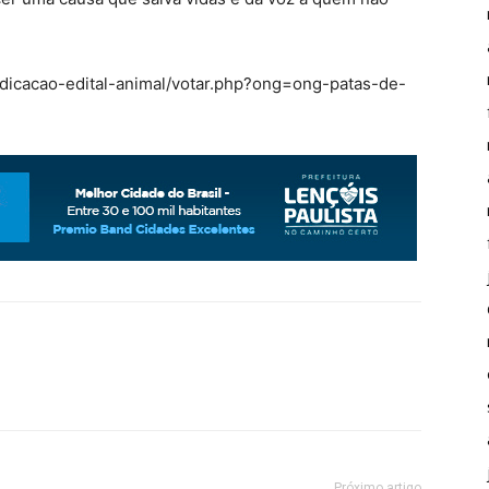
-edicacao-edital-animal/votar.php?ong=ong-patas-de-
Próximo artigo