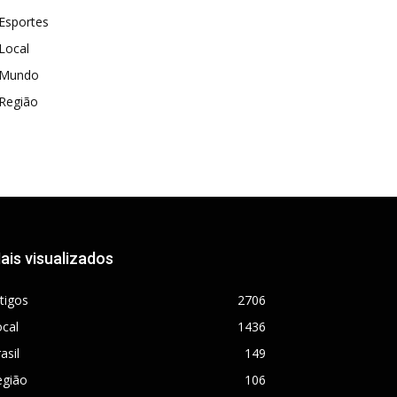
Esportes
Local
Mundo
Região
ais visualizados
tigos
2706
cal
1436
asil
149
egião
106