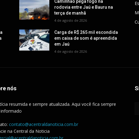
Caminhão pega fogo na
E
rodovia entre Jaú e Bauru na
M
terça de manhã
4 de agosto de 2026
Cu
da
Carga de R$ 265 mil escondida
a
em caixa de som é apreendida
em Jaú
4 de agosto de 2026
re nós
S
tícia resumida e sempre atualizada. Aqui você fica sempre
 informado
ato:
contato@acentraldanoticia.com.br
cie na Central da Noticia
rcial@acentraldanoticia.com.br