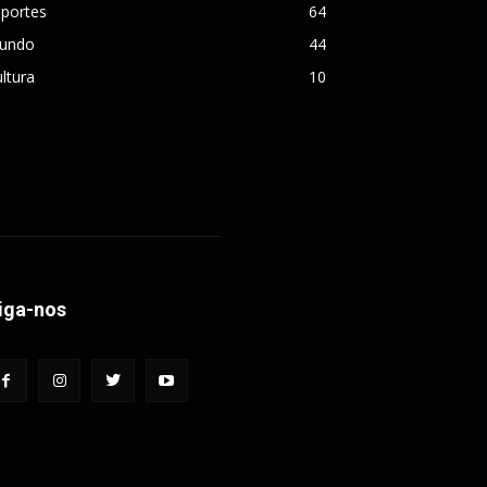
sportes
64
undo
44
ltura
10
iga-nos