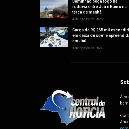
Caminhão pega fogo na
rodovia entre Jaú e Bauru na
terça de manhã
4 de agosto de 2026
Carga de R$ 265 mil escondi
em caixa de som é apreendid
em Jaú
4 de agosto de 2026
Sob
A no
bem
Cont
Anun
come