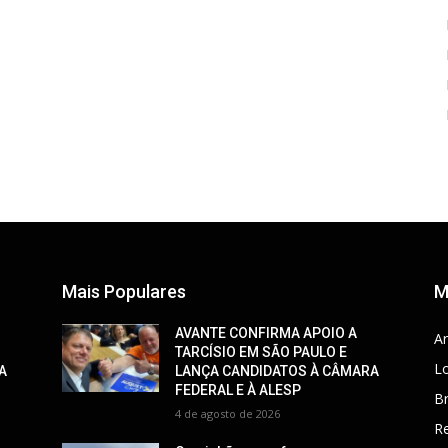
Mais Populares
M
AVANTE CONFIRMA APOIO A
Ar
TARCÍSIO EM SÃO PAULO E
Lo
A
LANÇA CANDIDATOS À CÂMARA
FEDERAL E À ALESP
Br
4 de agosto de 2026
R