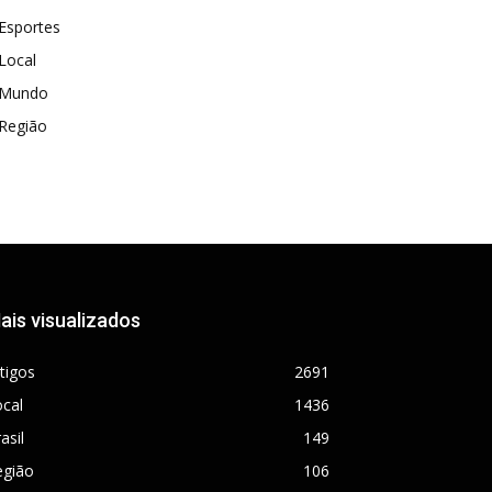
Esportes
Local
Mundo
Região
ais visualizados
tigos
2691
cal
1436
asil
149
egião
106