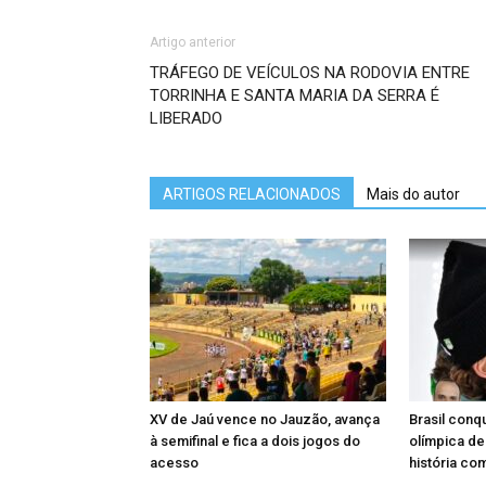
Artigo anterior
TRÁFEGO DE VEÍCULOS NA RODOVIA ENTRE
TORRINHA E SANTA MARIA DA SERRA É
LIBERADO
ARTIGOS RELACIONADOS
Mais do autor
XV de Jaú vence no Jauzão, avança
Brasil conq
à semifinal e fica a dois jogos do
olímpica de
acesso
história co