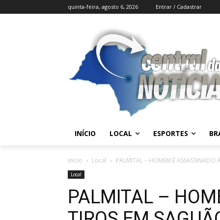
quinta-feira, agosto 6, 2026
Entrar / Cadastrar
INÍCIO
LOCAL
ESPORTES
BR
Início
Local
PALMITAL – HOMEM É ASSASSINADO 
Local
PALMITAL – HOM
TIROS EM SAGUÃ