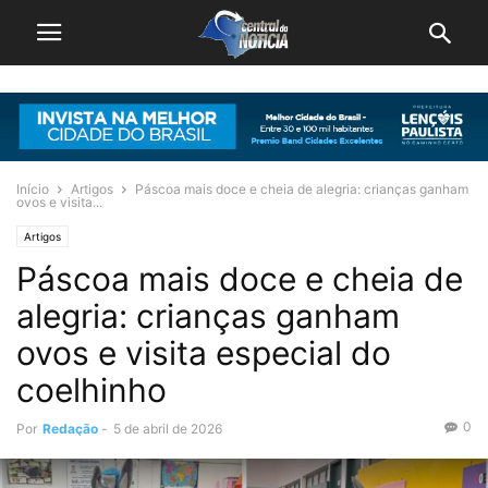
Início
Artigos
Páscoa mais doce e cheia de alegria: crianças ganham
ovos e visita...
Artigos
Páscoa mais doce e cheia de
alegria: crianças ganham
ovos e visita especial do
coelhinho
0
Por
Redação
-
5 de abril de 2026