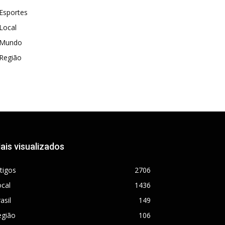
Esportes
Local
Mundo
Região
ais visualizados
tigos
2706
cal
1436
asil
149
egião
106