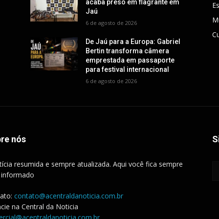
acaba preso em flagrante em
E
Jaú
M
6 de agosto de 2026
Cu
De Jaú para a Europa: Gabriel
Bertin transforma câmera
emprestada em passaporte
para festival internacional
6 de agosto de 2026
re nós
S
tícia resumida e sempre atualizada. Aqui você fica sempre
 informado
ato:
contato@acentraldanoticia.com.br
cie na Central da Noticia
rcial@acentraldanoticia.com.br