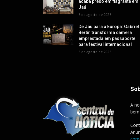
acaba preso em flagrante em
Jaú
6 de agosto de 2026
De Jaú para a Europa: Gabriel
Bertin transforma câmera
emprestada em passaporte
para festival internacional
6 de agosto de 2026
Sob
A no
bem
Cont
Anun
come