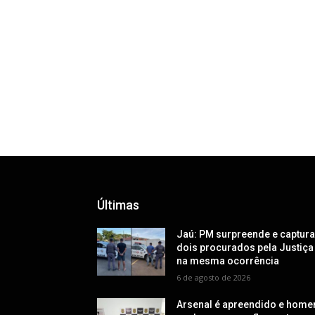
Últimas
Jaú: PM surpreende e captur
dois procurados pela Justiça
na mesma ocorrência
6 de agosto de 2026
Arsenal é apreendido e hom