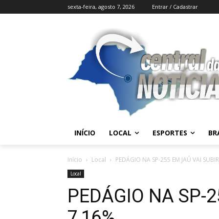
sexta-feira, agosto 7, 2026
Entrar / Cadastrar
INÍCIO
LOCAL
ESPORTES
BR
Início
Local
PEDÁGIO NA SP-255 EM JAÚ VAI SUBI
Local
PEDÁGIO NA SP-2
7,16%