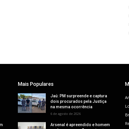
Mais Populares
M
a
Jaú: PM surpreende e captura
Ar
dois procurados pela Justiça
Lo
na mesma ocorrência
6 de agosto de 2026
Br
R
em
Arsenal é apreendido e homem