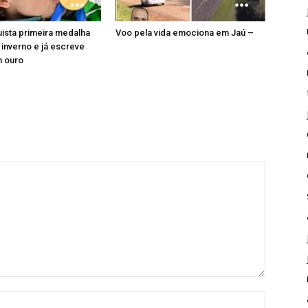
uista primeira medalha
Voo pela vida emociona em Jaú –
 inverno e já escreve
m ouro