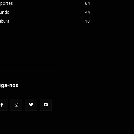
sportes
64
undo
44
ltura
10
iga-nos