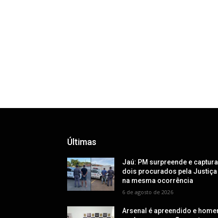
Últimas
Jaú: PM surpreende e captur
dois procurados pela Justiça
na mesma ocorrência
6 de agosto de 2026
Arsenal é apreendido e hom