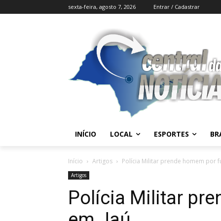
sexta-feira, agosto 7, 2026
Entrar / Cadastrar
INÍCIO
LOCAL
ESPORTES
BR
Início
Artigos
Polícia Militar prende homem por f
Artigos
Polícia Militar p
em Jaú