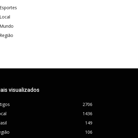
Esportes
Local
Mundo
Região
ais visualizados
tigos
2706
cal
1436
asil
149
egião
106