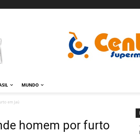
ASIL
MUNDO
urto em Jaú
rende homem por furto