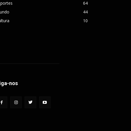
sportes
64
undo
44
ltura
10
iga-nos