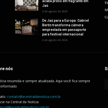
acaba preso em flagrante em
E
Jaú
M
6 de agosto de 2026
Cu
De Jaú para a Europa: Gabriel
Bertin transforma câmera
emprestada em passaporte
para festival internacional
6 de agosto de 2026
re nós
S
tícia resumida e sempre atualizada. Aqui você fica sempre
 informado
ato:
contato@acentraldanoticia.com.br
cie na Central da Noticia
rcial@acentraldanoticia.com.br