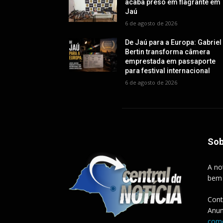
acaba preso em flagrante em
Jaú
6 de agosto de 2026
De Jaú para a Europa: Gabriel
Bertin transforma câmera
emprestada em passaporte
para festival internacional
6 de agosto de 2026
Sob
A no
bem
Cont
Anun
come