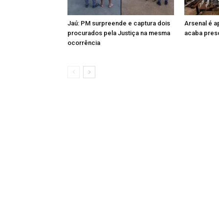
Jaú: PM surpreende e captura dois
Arsenal é 
procurados pela Justiça na mesma
acaba preso
ocorrência