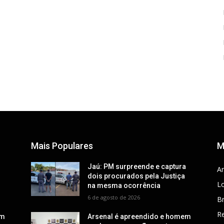
Mais Populares
M
a
Jaú: PM surpreende e captura
Ar
dois procurados pela Justiça
Lo
na mesma ocorrência
6 de agosto de 2026
Br
R
em
Arsenal é apreendido e homem