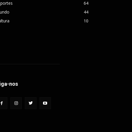
sportes
64
undo
44
ltura
10
iga-nos