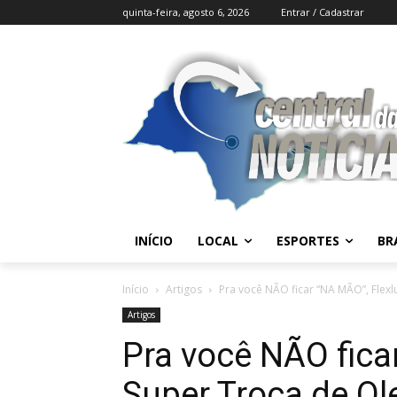
quinta-feira, agosto 6, 2026
Entrar / Cadastrar
INÍCIO
LOCAL
ESPORTES
BR
Início
Artigos
Pra você NÃO ficar “NA MÃO”, Flexlu
Artigos
Pra você NÃO fica
Super Troca de O