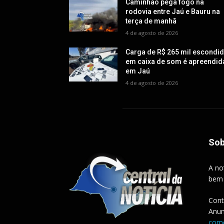
Caminhão pega fogo na
rodovia entre Jaú e Bauru na
terça de manhã
4 de agosto de 2026
Carga de R$ 265 mil escondi
em caixa de som é apreendid
em Jaú
4 de agosto de 2026
Sob
A no
bem
Cont
Anun
come