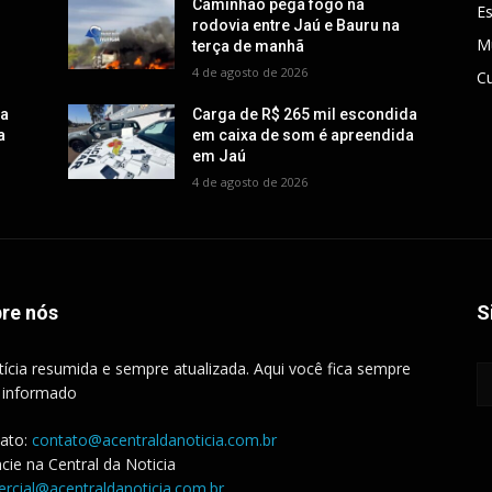
Caminhão pega fogo na
E
rodovia entre Jaú e Bauru na
M
terça de manhã
4 de agosto de 2026
Cu
da
Carga de R$ 265 mil escondida
a
em caixa de som é apreendida
em Jaú
4 de agosto de 2026
re nós
S
tícia resumida e sempre atualizada. Aqui você fica sempre
 informado
ato:
contato@acentraldanoticia.com.br
cie na Central da Noticia
rcial@acentraldanoticia.com.br