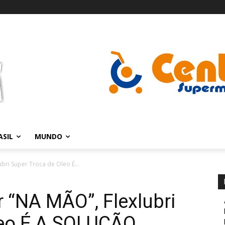
ASIL
MUNDO
bri Super Troca de Oleo É...
r “NA MÃO”, Flexlubri
leo É A SOLUÇÃO