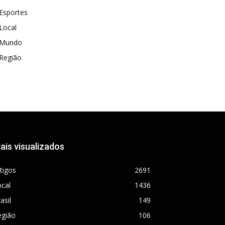
Esportes
Local
Mundo
Região
ais visualizados
tigos
2691
cal
1436
asil
149
egião
106