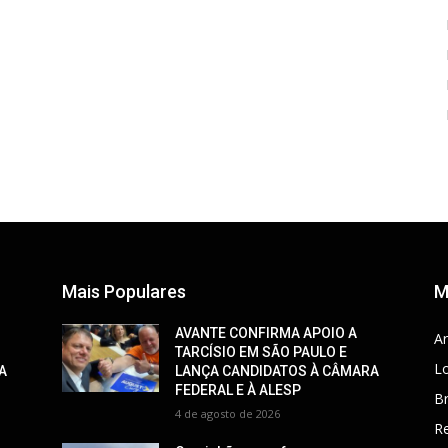
Mais Populares
M
AVANTE CONFIRMA APOIO A
Ar
TARCÍSIO EM SÃO PAULO E
Lo
A
LANÇA CANDIDATOS À CÂMARA
FEDERAL E À ALESP
Br
4 de agosto de 2026
R