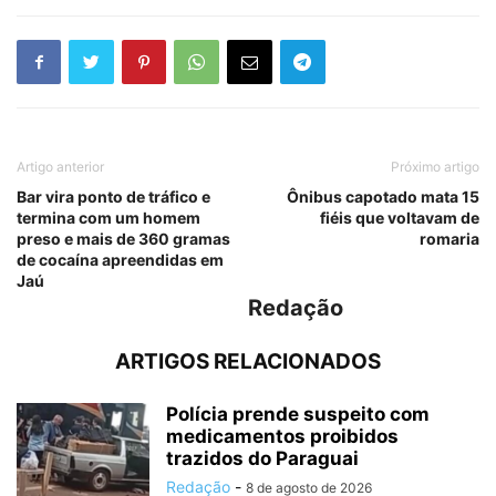
Artigo anterior
Próximo artigo
Bar vira ponto de tráfico e
Ônibus capotado mata 15
termina com um homem
fiéis que voltavam de
preso e mais de 360 gramas
romaria
de cocaína apreendidas em
Jaú
Redação
ARTIGOS RELACIONADOS
Polícia prende suspeito com
medicamentos proibidos
trazidos do Paraguai
Redação
-
8 de agosto de 2026