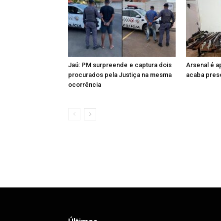
Jaú: PM surpreende e captura dois
Arsenal é 
procurados pela Justiça na mesma
acaba preso
ocorrência