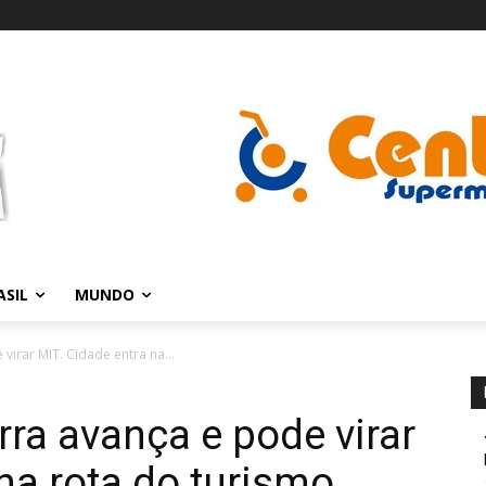
ASIL
MUNDO
virar MIT. Cidade entra na...
rra avança e pode virar
na rota do turismo