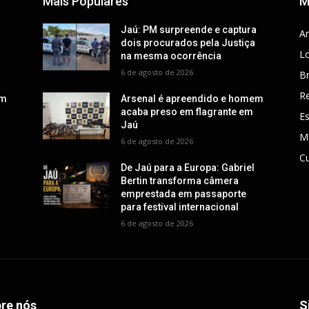
Mais Populares
M
a
Jaú: PM surpreende e captura
Ar
dois procurados pela Justiça
Lo
na mesma ocorrência
6 de agosto de 2026
Br
R
em
Arsenal é apreendido e homem
acaba preso em flagrante em
E
Jaú
M
6 de agosto de 2026
Cu
De Jaú para a Europa: Gabriel
Bertin transforma câmera
emprestada em passaporte
para festival internacional
6 de agosto de 2026
re nós
S