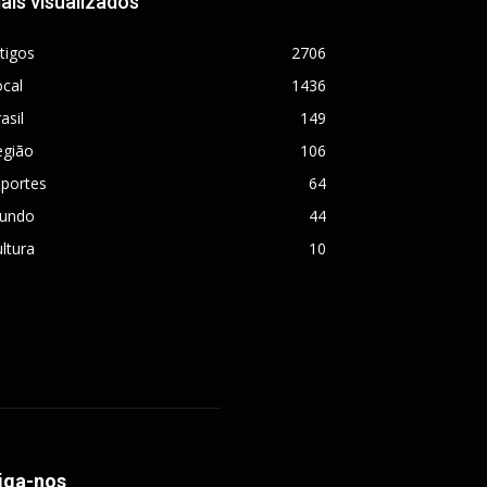
ais visualizados
tigos
2706
cal
1436
asil
149
egião
106
sportes
64
undo
44
ltura
10
iga-nos