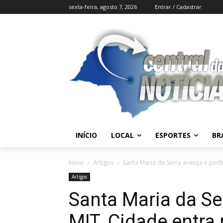
sexta-feira, agosto 7, 2026
Entrar / Cadastrar
INÍCIO
LOCAL
ESPORTES
BR
Início
Artigos
Santa Maria da Serra avança e pode 
Artigos
Santa Maria da Se
MIT. Cidade entra 