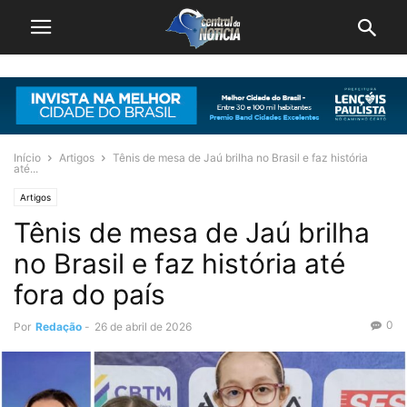
Início
Artigos
Tênis de mesa de Jaú brilha no Brasil e faz história
até...
Artigos
Tênis de mesa de Jaú brilha
no Brasil e faz história até
fora do país
0
Por
Redação
-
26 de abril de 2026