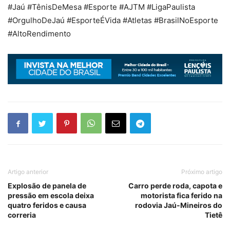
#Jaú #TênisDeMesa #Esporte #AJTM #LigaPaulista
#OrgulhoDeJaú #EsporteÉVida #Atletas #BrasilNoEsporte
#AltoRendimento
Artigo anterior
Próximo artigo
Explosão de panela de
Carro perde roda, capota e
pressão em escola deixa
motorista fica ferido na
quatro feridos e causa
rodovia Jaú-Mineiros do
correria
Tietê